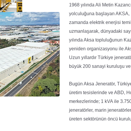
1968 yılında Ali Metin Kazancı
yolculuğuna başlayan AKSA, 19
zamanda elektrik enerjisi tem
uzmanlaşarak, dünyadaki sayılı
yılında Aksa topluluğunun Kaz
yeniden organizasyonu ile Ak
Uzun yıllardır Türkiye jeneratö
büyük 200 sanayi kuruluşu ve i
Bugün Aksa Jeneratör, Türkiy
üretim tesislerinde ve ABD, H
merkezlerinde; 1 kVA ile 3.750
jeneratörler, marin jeneratörle
üreten sektörünün öncü kuruluş