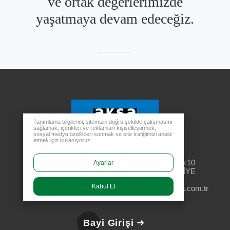
ve ortak değerlerimizde
yaşatmaya devam edeceğiz.
Tanımlama bilgilerini; sitemizin doğru şekilde çalışmasını
sağlamak, içerikleri ve reklamları kişiselleştirmek,
sosyal medya özellikleri sunmak ve site trafiğimizi analiz
etmek için kullanıyoruz.
Merkez Ofis
Rüzgarlıbahçe Mahallesi, Özalp Çıkmazı No:10
Ayarlar
34805 Kavacık Beykoz - İSTANBUL / TÜRKİYE
Kabul Et
aksa@aksa.com.tr
444 4 630
Bayi Girişi