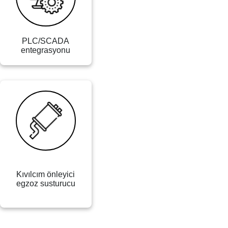
PLC/SCADA
entegrasyonu
Kıvılcım önleyici
egzoz susturucu