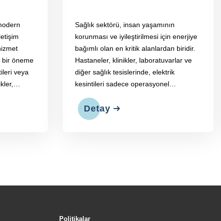
modern
Sağlık sektörü, insan yaşamının
letişim
korunması ve iyileştirilmesi için enerjiye
 hizmet
bağımlı olan en kritik alanlardan biridir.
i bir öneme
Hastaneler, klinikler, laboratuvarlar ve
tileri veya
diğer sağlık tesislerinde, elektrik
kler,
kesintileri sadece operasyonel
çalışmasını
aksaklıklara değil, aynı zamanda hayati
sanın
risklere de yol açabilir. Bu nedenle,
Detay
na neden
sağlık sektöründe jeneratörler, kesintisiz
enerji sağlama konusunda hayati bir
öneme sahiptir.
Politikalar