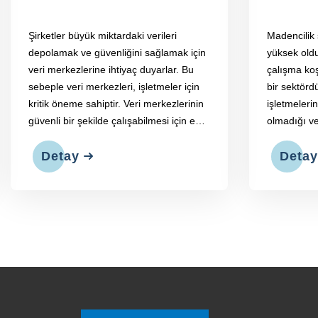
Şirketler büyük miktardaki verileri
Madencilik 
depolamak ve güvenliğini sağlamak için
yüksek oldu
veri merkezlerine ihtiyaç duyarlar. Bu
çalışma koş
sebeple veri merkezleri, işletmeler için
bir sektörd
kritik öneme sahiptir. Veri merkezlerinin
işletmelerin
güvenli bir şekilde çalışabilmesi için en
olmadığı ve
önemli güvenlik önlemi elektrik
enerji gere
enerjisinin kesintiye uğramamasıdır.
Detay
jeneratörler
Detay