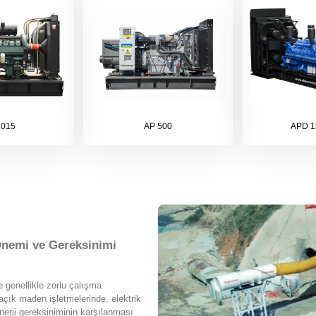
1015
AP 500
APD 1
Önemi ve Gereksinimi
e genellikle zorlu çalışma
 açık maden işletmelerinde, elektrik
nerji gereksiniminin karşılanması