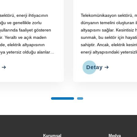
sektörü, enerji ihtiyacının
Telekomünikasyon sektörü, 
ğu ve genellikle zorlu
dünyanın temelini oluşturan i
ullarında faaliyet gösteren
altyapısını sağlar. Kesintisiz
ür. Yeraltı ve açık maden
sunmak, bu sektör için hayat
de, elektrik altyapısının
sahiptir. Ancak, elektrik kesin
ya yetersiz olduğu alanlarda
enerji altyapısındaki yetersizli
ksiniminin karşılanması için
telekomünikasyon ağlarının 
 hayati bir rol oynar.
aksatabilir ve milyonlarca in
Detay
iletişimden mahrum kalması
olabilir.
Kurumsal
Medya