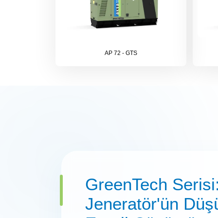
AP 72 - GTS
GreenTech Serisi
Jeneratör'ün Düş