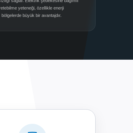
ızlığı sağlar. Elektrik şebekesine bağımlı
etebilme yeteneği, özellikle enerji
ı bölgelerde büyük bir avantajdır.