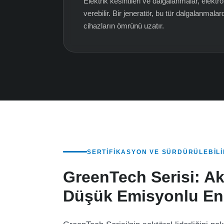
Elektrik kesintileri ve dalgalanmalar, elektr
verebilir. Bir jeneratör, bu tür dalgalanmal
cihazların ömrünü uzatır.
SERTIFIKASYON VE SÜRDÜRÜLEBILI
GreenTech Serisi: Ak
Düşük Emisyonlu En