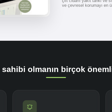
çift cidarlı yakıt tankı ve 
ve çevresel korumayı en üs
sahibi olmanın birçok önemli