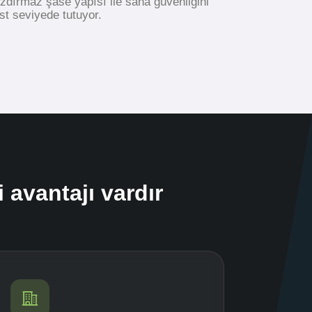
sızdırmaz şase yapısı ile saha güvenliğini
t seviyede tutuyor.
 avantajı vardır