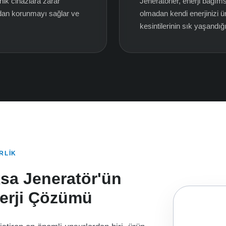
onik cihazlara zarar
Jeneratörler, enerji bağıms
ardan korunmayı sağlar ve
olmadan kendi enerjinizi ür
kesintilerinin sık yaşandığ
RLIK
sa Jeneratör'ün
erji Çözümü