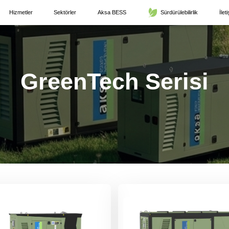
Hizmetler
Sektörler
Aksa BESS
Sürdürülebilirlik
İlet
GreenTech Serisi