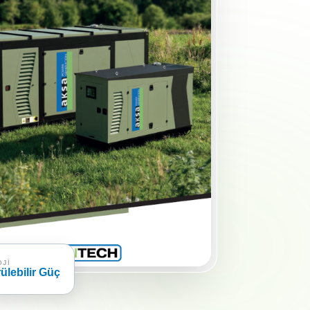
OJI
ülebilir Güç