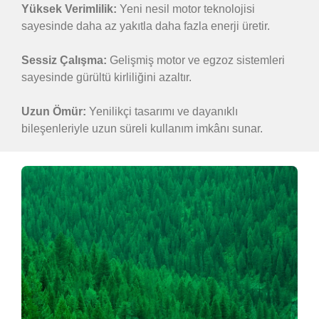
Yüksek Verimlilik:
Yeni nesil motor teknolojisi
sayesinde daha az yakıtla daha fazla enerji üretir.
Sessiz Çalışma:
Gelişmiş motor ve egzoz sistemleri
sayesinde gürültü kirliliğini azaltır.
Uzun Ömür:
Yenilikçi tasarımı ve dayanıklı
bileşenleriyle uzun süreli kullanım imkânı sunar.