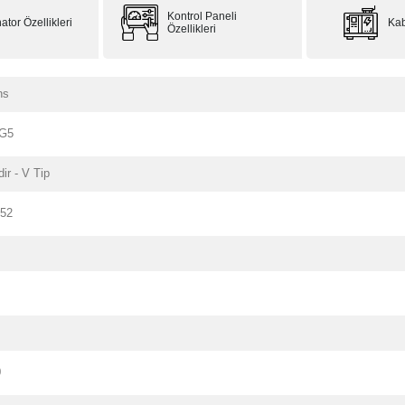
Kontrol Paneli
ator Özellikleri
Kab
Özellikleri
ns
G5
dir - V Tip
152
0