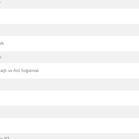
0
nik
p
arjlı ve Ard Soğutmalı
ns PT