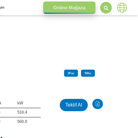
işim
3
Faz
50
hz
A
kW
Teklif Al
8
510.4
0
560.0