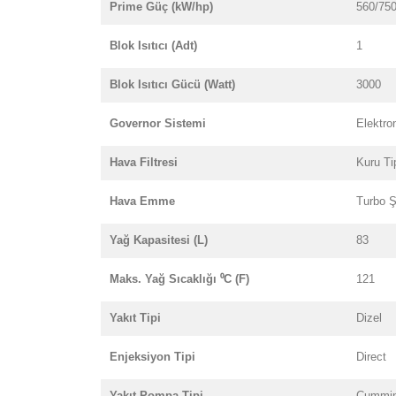
Prime Güç (kW/hp)
560/75
Blok Isıtıcı (Adt)
1
Blok Isıtıcı Gücü (Watt)
3000
Governor Sistemi
Elektro
Hava Filtresi
Kuru Ti
Hava Emme
Turbo Ş
Yağ Kapasitesi (L)
83
Maks. Yağ Sıcaklığı ⁰C (F)
121
Yakıt Tipi
Dizel
Enjeksiyon Tipi
Direct
Yakıt Pompa Tipi
Cummi