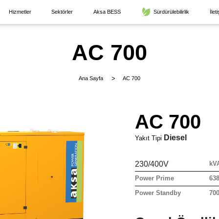
Hizmetler
Sektörler
Aksa BESS
Sürdürülebilirlik
İlet
AC 700
Ana Sayfa
AC 700
AC 700
Diesel
Yakıt Tipi
230/400V
kV
Power Prime
63
Power Standby
70