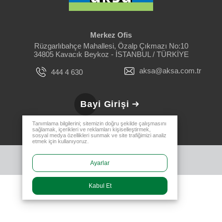
Merkez Ofis
Rüzgarlıbahçe Mahallesi, Özalp Çıkmazı No:10
34805 Kavacık Beykoz - İSTANBUL / TÜRKİYE
aksa@aksa.com.tr
444 4 630
Bayi Girişi
Tanımlama bilgilerini; sitemizin doğru şekilde çalışmasını
sağlamak, içerikleri ve reklamları kişiselleştirmek,
sosyal medya özellikleri sunmak ve site trafiğimizi analiz
etmek için kullanıyoruz.
Ayarlar
Kabul Et