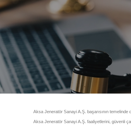
Aksa Jeneratör Sanayi A.Ş. başarısının temelinde değe
Aksa Jeneratör Sanayi A.Ş. faaliyetlerini, güvenli 