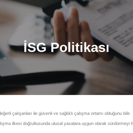
İSG Politikası
rli çalışanları ile güvenli ve sağlıklı çalışma ortamı olduğunu bilir.
çalışma ilkesi doğrultusunda ulusal yasalara uygun olarak sürdürmeyi h