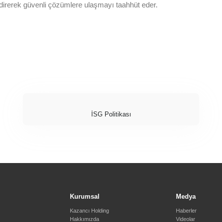
endirerek güvenli çözümlere ulaşmayı taahhüt eder.
İSG Politikası
Kurumsal
Medya
Kazancı Holding
Haberler
Hakkımızda
Videolar