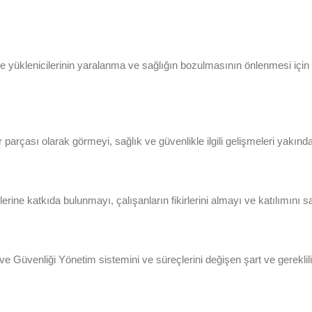
rinin ve yüklenicilerinin yaralanma ve sağlığın bozulmasının önlenmesi iç
ir parçası olarak görmeyi, sağlık ve güvenlikle ilgili gelişmeleri yakınd
tlerine katkıda bulunmayı, çalışanların fikirlerini almayı ve katılımını
ve Güvenliği Yönetim sistemini ve süreçlerini değişen şart ve gereklili