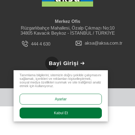
Merkez Ofis
Rüzgarlıbahçe Mahallesi, Özalp Çıkmazı No:10
34805 Kavacık Beykoz - İSTANBUL / TÜRKİYE
aksa@aksa.com.tr
444 4 630
Bayi Girişi
Tanımlama bilgilerini; sitemizin doğru şekilde çalışmasını
sağlamak, içerikleri ve reklamları kişiselleştirmek,
sosyal medya özellikleri sunmak ve site trafiğimizi analiz
etmek için kullanıyoruz.
Ayarlar
Kabul Et