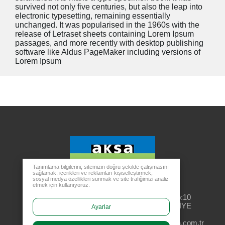
survived not only five centuries, but also the leap into
electronic typesetting, remaining essentially
unchanged. It was popularised in the 1960s with the
release of Letraset sheets containing Lorem Ipsum
passages, and more recently with desktop publishing
software like Aldus PageMaker including versions of
Lorem Ipsum
Tanımlama bilgilerini; sitemizin doğru şekilde çalışmasını
sağlamak, içerikleri ve reklamları kişiselleştirmek,
sosyal medya özellikleri sunmak ve site trafiğimizi analiz
etmek için kullanıyoruz.
Merkez Ofis
Rüzgarlıbahçe Mahallesi, Özalp Çıkmazı No:10
34805 Kavacık Beykoz - İSTANBUL / TÜRKİYE
Ayarlar
aksa@aksa.com.tr
444 4 630