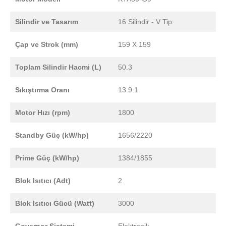
Silindir ve Tasarım
16 Silindir - V Tip
Çap ve Strok (mm)
159 X 159
Toplam Silindir Hacmi (L)
50.3
Sıkıştırma Oranı
13.9:1
Motor Hızı (rpm)
1800
Standby Güç (kW/hp)
1656/2220
Prime Güç (kW/hp)
1384/1855
Blok Isıtıcı (Adt)
2
Blok Isıtıcı Gücü (Watt)
3000
Governor Sistemi
Elektronik