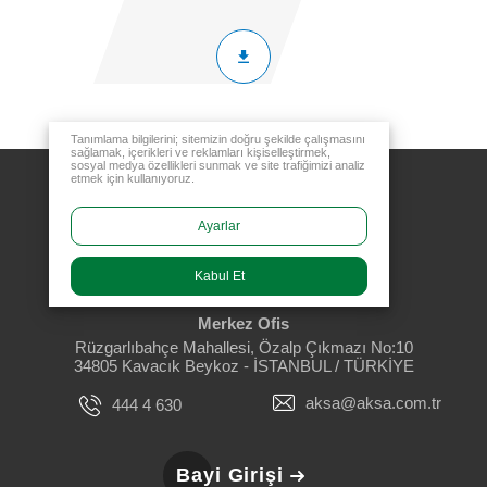
Tanımlama bilgilerini; sitemizin doğru şekilde çalışmasını
sağlamak, içerikleri ve reklamları kişiselleştirmek,
sosyal medya özellikleri sunmak ve site trafiğimizi analiz
etmek için kullanıyoruz.
Ayarlar
Kabul Et
Merkez Ofis
Rüzgarlıbahçe Mahallesi, Özalp Çıkmazı No:10
34805 Kavacık Beykoz - İSTANBUL / TÜRKİYE
aksa@aksa.com.tr
444 4 630
Bayi Girişi