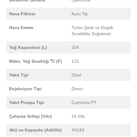
Hava Filtresi
Kuru Tip
Hava Emme
Turbo Şarjlı ve Düşük
Sıcaklıkta Soğutmalı
Yağ Kapasitesi (L)
204
Maks. Yağ Sıcaklığı ⁰C (F)
121
Yakıt Tipi
Dizel
Enjeksiyon Tipi
Direct
Yakıt Pompa Tipi
Cummins PT
Çalışma Voltajı (Vdc)
24 Vdc
Akü ve Kapasite (Adt/Ah)
4X143