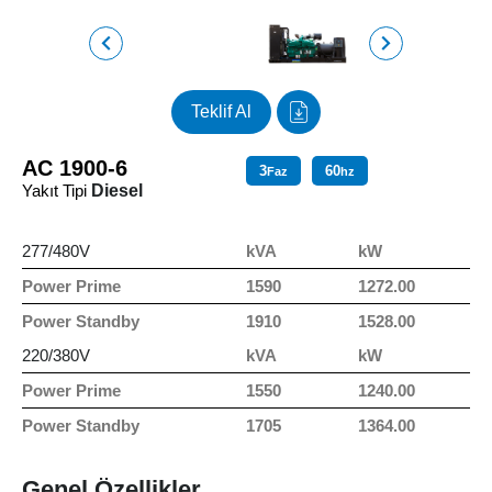
Teklif Al
AC 1900-6
3
60
Faz
hz
Yakıt Tipi
Diesel
277/480V
kVA
kW
Power Prime
1590
1272.00
Power Standby
1910
1528.00
220/380V
kVA
kW
Power Prime
1550
1240.00
Power Standby
1705
1364.00
Genel Özellikler