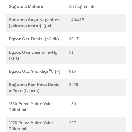
Soğutma Metodu
Su Soğutmalı
Soğutma Suyu Kapasitesi
140/415
(yalnızca motor)l (gal)
Egzoz Gaz Debisi (m³/dk)
301.5
Egzoz Geri Basınç in-Hg
51
(kPa)
Egzoz Gaz Sıcaklığı ⁰C (F)
515
Soğutma Fan Hava Debisi
2229
m³/min (ft³/min)
%50 Prime Yükte Yakıt
180
Tüketimi
%75 Prime Yükte Yakıt
257
Tüketimi