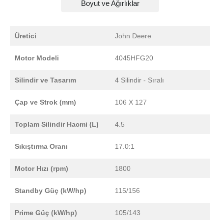
Boyut ve Ağırlıklar
Üretici
John Deere
Motor Modeli
4045HFG20
Silindir ve Tasarım
4 Silindir - Sıralı
Çap ve Strok (mm)
106 X 127
Toplam Silindir Hacmi (L)
4.5
Sıkıştırma Oranı
17.0:1
Motor Hızı (rpm)
1800
Standby Güç (kW/hp)
115/156
Prime Güç (kW/hp)
105/143