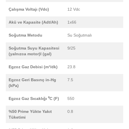
Çalışma Voltajı (Vdc)
12 Vdc
Akü ve Kapasite (Adt/Ah)
1x66
Soğutma Metodu
Su Soğutmalı
Soğutma Suyu Kapasitesi
9/25
(yalnızca motor)l (gal)
Egzoz Gaz Debisi (m³/dk)
23.8
Egzoz Geri Basınç in-Hg
7.5
(kPa)
Egzoz Gaz Sıcaklığı ⁰C (F)
550
%50 Prime Yükte Yakıt
0.8
Tüketimi