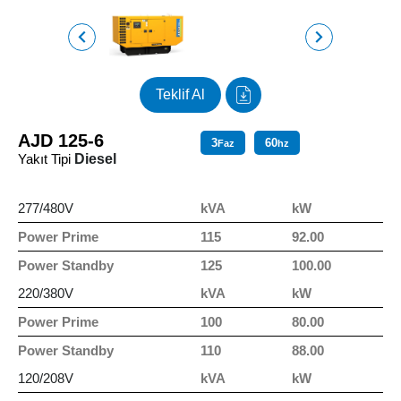
Teklif Al
AJD 125-6
3
60
Faz
hz
Yakıt Tipi
Diesel
277/480V
kVA
kW
Power Prime
115
92.00
Power Standby
125
100.00
220/380V
kVA
kW
Power Prime
100
80.00
Power Standby
110
88.00
120/208V
kVA
kW