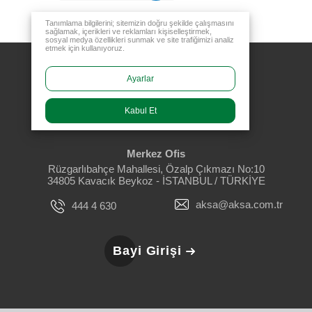
Tanımlama bilgilerini; sitemizin doğru şekilde çalışmasını
sağlamak, içerikleri ve reklamları kişiselleştirmek,
sosyal medya özellikleri sunmak ve site trafiğimizi analiz
etmek için kullanıyoruz.
Ayarlar
Kabul Et
Merkez Ofis
Rüzgarlıbahçe Mahallesi, Özalp Çıkmazı No:10
34805 Kavacık Beykoz - İSTANBUL / TÜRKİYE
aksa@aksa.com.tr
444 4 630
Bayi Girişi