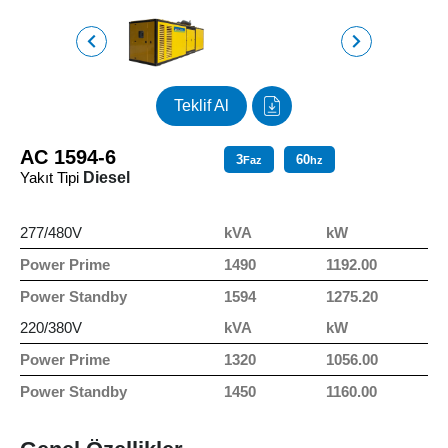
Teklif Al
AC 1594-6
3
60
Faz
hz
Yakıt Tipi
Diesel
277/480V
kVA
kW
Power Prime
1490
1192.00
Power Standby
1594
1275.20
220/380V
kVA
kW
Power Prime
1320
1056.00
Power Standby
1450
1160.00