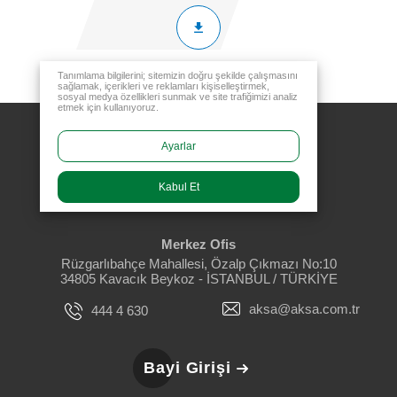
Tanımlama bilgilerini; sitemizin doğru şekilde çalışmasını
sağlamak, içerikleri ve reklamları kişiselleştirmek,
sosyal medya özellikleri sunmak ve site trafiğimizi analiz
etmek için kullanıyoruz.
Ayarlar
Kabul Et
Merkez Ofis
Rüzgarlıbahçe Mahallesi, Özalp Çıkmazı No:10
34805 Kavacık Beykoz - İSTANBUL / TÜRKİYE
aksa@aksa.com.tr
444 4 630
Bayi Girişi