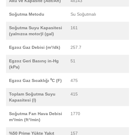
Akü ve Kapasite (Adt/Ah)
4x143
Soğutma Metodu
Su Soğutmalı
Soğutma Suyu Kapasitesi
161
(yalnızca motor)l (gal)
Egzoz Gaz Debisi (m³/dk)
257.7
Egzoz Geri Basınç in-Hg
51
(kPa)
Egzoz Gaz Sıcaklığı ⁰C (F)
475
Toplam Soğutma Suyu
415
Kapasitesi (l)
Soğutma Fan Hava Debisi
1770
m³/min (ft³/min)
%50 Prime Yükte Yakıt
157