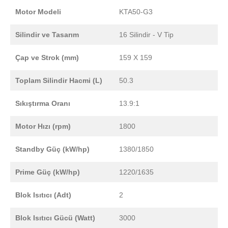
Motor Modeli
KTA50-G3
Silindir ve Tasarım
16 Silindir - V Tip
Çap ve Strok (mm)
159 X 159
Toplam Silindir Hacmi (L)
50.3
Sıkıştırma Oranı
13.9:1
Motor Hızı (rpm)
1800
Standby Güç (kW/hp)
1380/1850
Prime Güç (kW/hp)
1220/1635
Blok Isıtıcı (Adt)
2
Blok Isıtıcı Gücü (Watt)
3000