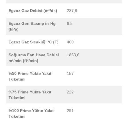
Egzoz Gaz Debisi (m³/dk)
237,8
Egzoz Geri Basınç in-Hg
6.8
(kPa)
Egzoz Gaz Sıcaklığı ⁰C (F)
460
Soğutma Fan Hava Debisi
1863,6
m³/min (ft³/min)
%50 Prime Yükte Yakıt
157
Tüketimi
%75 Prime Yükte Yakıt
222
Tüketimi
%100 Prime Yükte Yakıt
291
Tüketimi