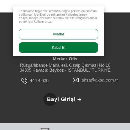
Tanımlama bilgilerini; sitemizin doğru şekilde çalışmasını
sağlamak, içerikleri ve reklamları kişiselleştirmek,
sosyal medya özellikleri sunmak ve site trafiğimizi analiz
etmek için kullanıyoruz.
Ayarlar
Kabul Et
Merkez Ofis
Rüzgarlıbahçe Mahallesi, Özalp Çıkmazı No:10
34805 Kavacık Beykoz - İSTANBUL / TÜRKİYE
aksa@aksa.com.tr
444 4 630
Bayi Girişi