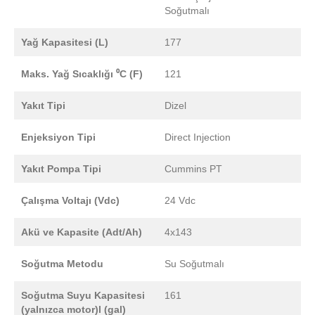
Soğutmalı
Yağ Kapasitesi (L)
177
Maks. Yağ Sıcaklığı ⁰C (F)
121
Yakıt Tipi
Dizel
Enjeksiyon Tipi
Direct Injection
Yakıt Pompa Tipi
Cummins PT
Çalışma Voltajı (Vdc)
24 Vdc
Akü ve Kapasite (Adt/Ah)
4x143
Soğutma Metodu
Su Soğutmalı
Soğutma Suyu Kapasitesi
161
(yalnızca motor)l (gal)