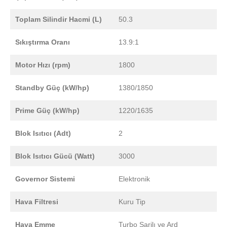
Toplam Silindir Hacmi (L)
50.3
Sıkıştırma Oranı
13.9:1
Motor Hızı (rpm)
1800
Standby Güç (kW/hp)
1380/1850
Prime Güç (kW/hp)
1220/1635
Blok Isıtıcı (Adt)
2
Blok Isıtıcı Gücü (Watt)
3000
Governor Sistemi
Elektronik
Hava Filtresi
Kuru Tip
Hava Emme
Turbo Şarjlı ve Ard