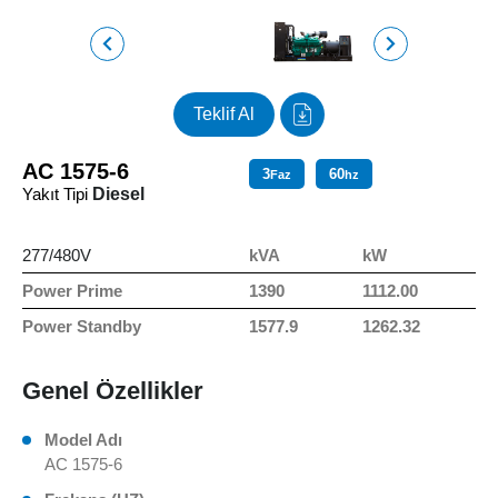
Teklif Al
AC 1575-6
3
60
Faz
hz
Yakıt Tipi
Diesel
277/480V
kVA
kW
Power Prime
1390
1112.00
Power Standby
1577.9
1262.32
Genel Özellikler
Model Adı
AC 1575-6