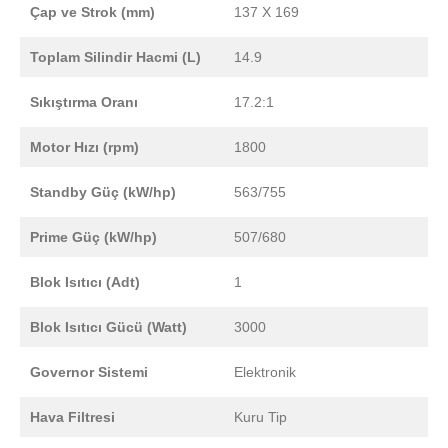
Çap ve Strok (mm)
137 X 169
Toplam Silindir Hacmi (L)
14.9
Sıkıştırma Oranı
17.2:1
Motor Hızı (rpm)
1800
Standby Güç (kW/hp)
563/755
Prime Güç (kW/hp)
507/680
Blok Isıtıcı (Adt)
1
Blok Isıtıcı Gücü (Watt)
3000
Governor Sistemi
Elektronik
Hava Filtresi
Kuru Tip