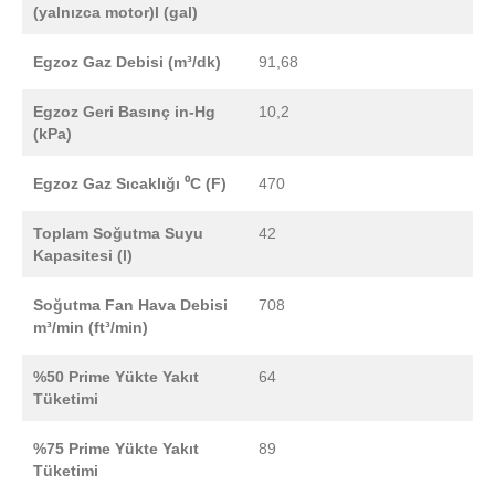
(yalnızca motor)l (gal)
Egzoz Gaz Debisi (m³/dk)
91,68
Egzoz Geri Basınç in-Hg
10,2
(kPa)
Egzoz Gaz Sıcaklığı ⁰C (F)
470
Toplam Soğutma Suyu
42
Kapasitesi (l)
Soğutma Fan Hava Debisi
708
m³/min (ft³/min)
%50 Prime Yükte Yakıt
64
Tüketimi
%75 Prime Yükte Yakıt
89
Tüketimi