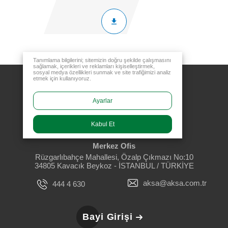
Tanımlama bilgilerini; sitemizin doğru şekilde çalışmasını
sağlamak, içerikleri ve reklamları kişiselleştirmek,
sosyal medya özellikleri sunmak ve site trafiğimizi analiz
etmek için kullanıyoruz.
Ayarlar
Kabul Et
Merkez Ofis
Rüzgarlıbahçe Mahallesi, Özalp Çıkmazı No:10
34805 Kavacık Beykoz - İSTANBUL / TÜRKİYE
aksa@aksa.com.tr
444 4 630
Bayi Girişi