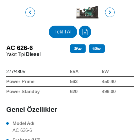
Teklif Al
AC 626-6
3
60
Faz
hz
Yakıt Tipi
Diesel
277/480V
kVA
kW
Power Prime
563
450.40
Power Standby
620
496.00
Genel Özellikler
Model Adı
AC 626-6