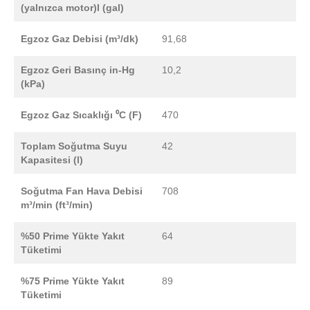
(yalnızca motor)l (gal)
Egzoz Gaz Debisi (m³/dk)
91,68
Egzoz Geri Basınç in-Hg
10,2
(kPa)
Egzoz Gaz Sıcaklığı ⁰C (F)
470
Toplam Soğutma Suyu
42
Kapasitesi (l)
Soğutma Fan Hava Debisi
708
m³/min (ft³/min)
%50 Prime Yükte Yakıt
64
Tüketimi
%75 Prime Yükte Yakıt
89
Tüketimi