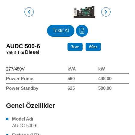
Teklif Al
AUDC 500-6
3
60
Faz
hz
Yakıt Tipi
Diesel
277/480V
kVA
kW
Power Prime
560
448.00
Power Standby
625
500.00
Genel Özellikler
Model Adı
AUDC 500-6