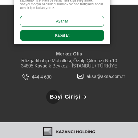
sağlamak, içerikleri ve reklamları kişiselleştirmek,
sosyal medya özellikleri sunmak ve site trafiğimizi analiz
etmek için kullanıyoruz.
Ayarlar
Kabul Et
Merkez Ofis
Rüzgarlıbahçe Mahallesi, Özalp Çıkmazı No:10
34805 Kavacık Beykoz - İSTANBUL / TÜRKİYE
aksa@aksa.com.tr
444 4 630
Bayi Girişi