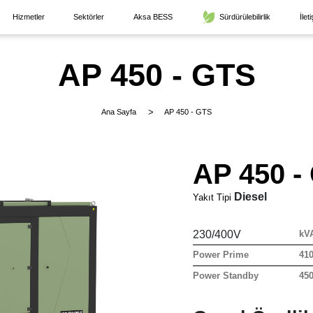
Hizmetler
Sektörler
Aksa BESS
Sürdürülebilirlik
İlet
AP 450 - GTS
Ana Sayfa
AP 450 - GTS
AP 450 -
Diesel
Yakıt Tipi
230/400V
kV
Power Prime
41
Power Standby
45