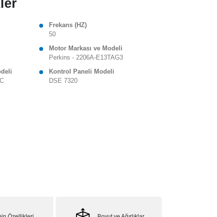
ler
Frekans (HZ)
50
Motor Markası ve Modeli
Perkins - 2206A-E13TAG3
odeli
Kontrol Paneli Modeli
 C
DSE 7320
in Özellikleri
Boyut ve Ağırlıklar