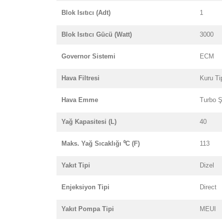
Blok Isıtıcı (Adt)
1
Blok Isıtıcı Gücü (Watt)
3000
Governor Sistemi
ECM
Hava Filtresi
Kuru Ti
Hava Emme
Turbo Ş
Yağ Kapasitesi (L)
40
Maks. Yağ Sıcaklığı ⁰C (F)
113
Yakıt Tipi
Dizel
Enjeksiyon Tipi
Direct
Yakıt Pompa Tipi
MEUI