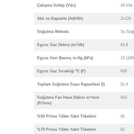
Çalışma Voltajı (Vdc)
24 Vdc
Akü ve Kapasite (Adt/Ah)
2x120
Soğutma Metodu
Su Soğ
Egzoz Gaz Debisi (m³/dk)
64,8
Egzoz Geri Basınç in-Hg (kPa)
10 (180
Egzoz Gaz Sıcaklığı ⁰C (F)
630
Toplam Soğutma Suyu Kapasitesi (l)
51.4
Soğutma Fan Hava Debisi m³/min
654
(ft³/min)
%50 Prime Yükte Yakıt Tüketimi
42
%75 Prime Yükte Yakıt Tüketimi
62