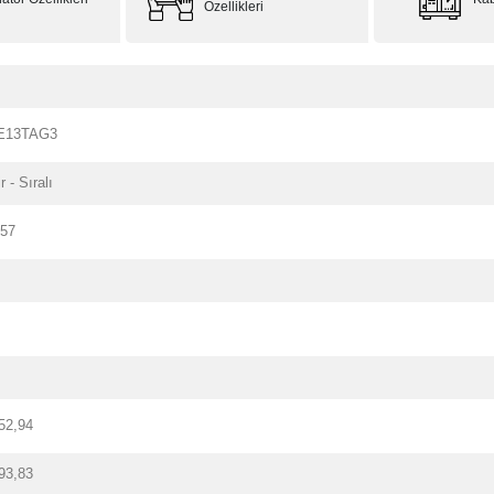
Özellikleri
E13TAG3
r - Sıralı
157
52,94
93,83