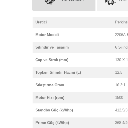
Üretici
Perkins
Motor Modeli
2206A-
Silindir ve Tasarım
6 Silindi
Çap ve Strok (mm)
130 X 
Toplam Silindir Hacmi (L)
12.5
Sıkıştırma Oranı
16.3:1
Motor Hızı (rpm)
1500
Standby Güç (kW/hp)
412.5/5
Prime Güç (kW/hp)
368.4/4