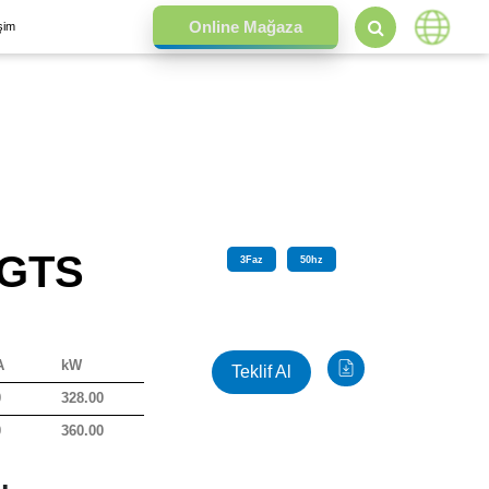
işim
 GTS
3
Faz
50
hz
A
kW
Teklif Al
0
328.00
0
360.00