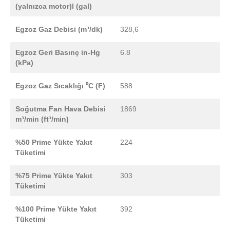
(yalnızca motor)l (gal)
Egzoz Gaz Debisi (m³/dk)
328,6
Egzoz Geri Basınç in-Hg
6.8
(kPa)
Egzoz Gaz Sıcaklığı ⁰C (F)
588
Soğutma Fan Hava Debisi
1869
m³/min (ft³/min)
%50 Prime Yükte Yakıt
224
Tüketimi
%75 Prime Yükte Yakıt
303
Tüketimi
%100 Prime Yükte Yakıt
392
Tüketimi