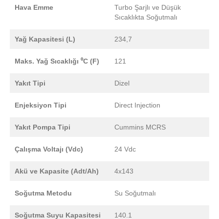
Hava Emme
Turbo Şarjlı ve Düşük
Sıcaklıkta Soğutmalı
Yağ Kapasitesi (L)
234,7
Maks. Yağ Sıcaklığı ⁰C (F)
121
Yakıt Tipi
Dizel
Enjeksiyon Tipi
Direct Injection
Yakıt Pompa Tipi
Cummins MCRS
Çalışma Voltajı (Vdc)
24 Vdc
Akü ve Kapasite (Adt/Ah)
4x143
Soğutma Metodu
Su Soğutmalı
Soğutma Suyu Kapasitesi
140.1