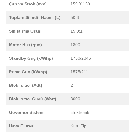
Çap ve Strok (mm)
159 X 159
Toplam Silindir Hacmi (L)
50.3
Sıkıştırma Oranı
15.0:1
Motor Hızı (rpm)
1800
Standby Güç (kW/hp)
1750/2346
Prime Güç (kW/hp)
1575/2111
Blok Isıtıcı (Adt)
2
Blok Isıtıcı Gücü (Watt)
3000
Governor Sistemi
Elektronik
Hava Filtresi
Kuru Tip