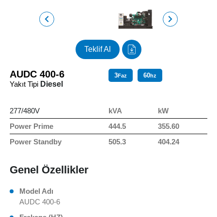
Teklif Al
AUDC 400-6
3
60
Faz
hz
Yakıt Tipi
Diesel
277/480V
kVA
kW
Power Prime
444.5
355.60
Power Standby
505.3
404.24
Genel Özellikler
Model Adı
AUDC 400-6