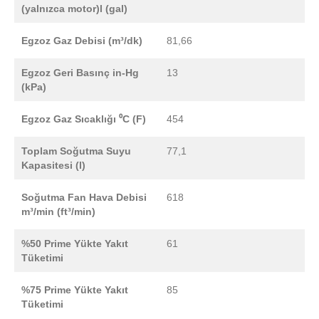
(yalnızca motor)l (gal)
Egzoz Gaz Debisi (m³/dk)
81,66
Egzoz Geri Basınç in-Hg
13
(kPa)
Egzoz Gaz Sıcaklığı ⁰C (F)
454
Toplam Soğutma Suyu
77,1
Kapasitesi (l)
Soğutma Fan Hava Debisi
618
m³/min (ft³/min)
%50 Prime Yükte Yakıt
61
Tüketimi
%75 Prime Yükte Yakıt
85
Tüketimi