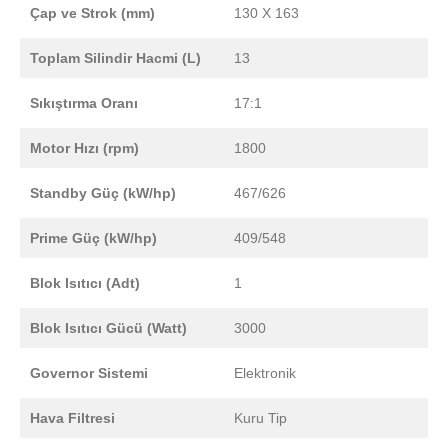
Çap ve Strok (mm)
130 X 163
Toplam Silindir Hacmi (L)
13
Sıkıştırma Oranı
17:1
Motor Hızı (rpm)
1800
Standby Güç (kW/hp)
467/626
Prime Güç (kW/hp)
409/548
Blok Isıtıcı (Adt)
1
Blok Isıtıcı Gücü (Watt)
3000
Governor Sistemi
Elektronik
Hava Filtresi
Kuru Tip