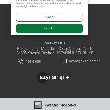
sağlamak, içerikleri ve reklamları kişiselleştirmek,
sosyal medya özellikleri sunmak ve site trafiğimizi analiz
etmek için kullanıyoruz.
Ayarlar
Kabul Et
Merkez Ofis
Rüzgarlıbahçe Mahallesi, Özalp Çıkmazı No:10
34805 Kavacık Beykoz - İSTANBUL / TÜRKİYE
aksa@aksa.com.tr
444 4 630
Bayi Girişi