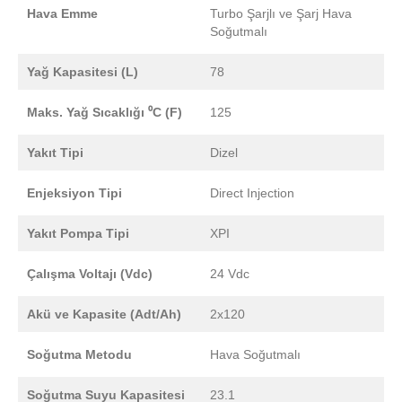
Hava Emme
Turbo Şarjlı ve Şarj Hava
Soğutmalı
Yağ Kapasitesi (L)
78
Maks. Yağ Sıcaklığı ⁰C (F)
125
Yakıt Tipi
Dizel
Enjeksiyon Tipi
Direct Injection
Yakıt Pompa Tipi
XPI
Çalışma Voltajı (Vdc)
24 Vdc
Akü ve Kapasite (Adt/Ah)
2x120
Soğutma Metodu
Hava Soğutmalı
Soğutma Suyu Kapasitesi
23.1