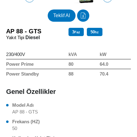
Teklif Al
AP 88 - GTS
3
50
Faz
hz
Yakıt Tipi
Diesel
230/400V
kVA
kW
Power Prime
80
64.0
Power Standby
88
70.4
Genel Özellikler
Model Adı
AP 88 - GTS
Frekans (HZ)
50