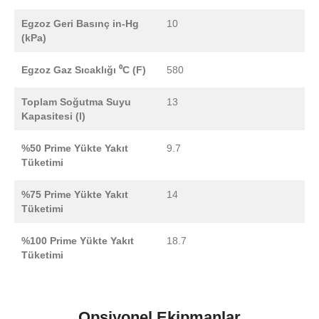
Egzoz Geri Basınç in-Hg
10
(kPa)
Egzoz Gaz Sıcaklığı ⁰C (F)
580
Toplam Soğutma Suyu
13
Kapasitesi (l)
%50 Prime Yükte Yakıt
9.7
Tüketimi
%75 Prime Yükte Yakıt
14
Tüketimi
%100 Prime Yükte Yakıt
18.7
Tüketimi
Opsiyonel Ekipmanlar