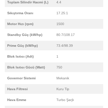
Toplam Silindir Hacmi (L)
4.4
Sıkıştırma Oranı
17.25:1
Motor Hızı (rpm)
1500
Standby Güç (kW/hp)
80.7/108.17
Prime Güç (kW/hp)
73.4/98.39
Blok Isıtıcı (Adt)
1
Blok Isıtıcı Gücü (Watt)
750
Governor Sistemi
Mekanik
Hava Filtresi
Kuru Tip
Hava Emme
Turbo Şarjlı