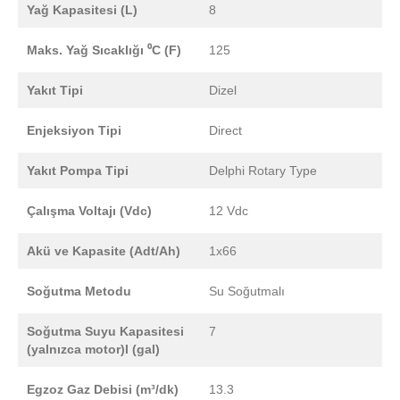
Yağ Kapasitesi (L)
8
Maks. Yağ Sıcaklığı ⁰C (F)
125
Yakıt Tipi
Dizel
Enjeksiyon Tipi
Direct
Yakıt Pompa Tipi
Delphi Rotary Type
Çalışma Voltajı (Vdc)
12 Vdc
Akü ve Kapasite (Adt/Ah)
1x66
Soğutma Metodu
Su Soğutmalı
Soğutma Suyu Kapasitesi
7
(yalnızca motor)l (gal)
Egzoz Gaz Debisi (m³/dk)
13.3