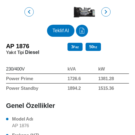
Teklif Al
AP 1876
3
50
Faz
hz
Yakıt Tipi
Diesel
230/400V
kVA
kW
Power Prime
1726.6
1381.28
Power Standby
1894.2
1515.36
Genel Özellikler
Model Adı
AP 1876