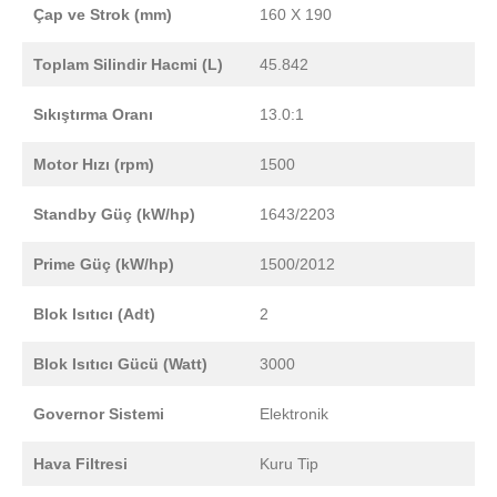
Çap ve Strok (mm)
160 X 190
Toplam Silindir Hacmi (L)
45.842
Sıkıştırma Oranı
13.0:1
Motor Hızı (rpm)
1500
Standby Güç (kW/hp)
1643/2203
Prime Güç (kW/hp)
1500/2012
Blok Isıtıcı (Adt)
2
Blok Isıtıcı Gücü (Watt)
3000
Governor Sistemi
Elektronik
Hava Filtresi
Kuru Tip