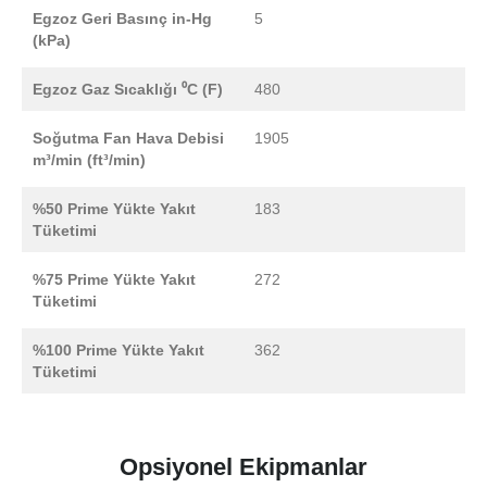
Egzoz Geri Basınç in-Hg
5
(kPa)
Egzoz Gaz Sıcaklığı ⁰C (F)
480
Soğutma Fan Hava Debisi
1905
m³/min (ft³/min)
%50 Prime Yükte Yakıt
183
Tüketimi
%75 Prime Yükte Yakıt
272
Tüketimi
%100 Prime Yükte Yakıt
362
Tüketimi
Opsiyonel Ekipmanlar