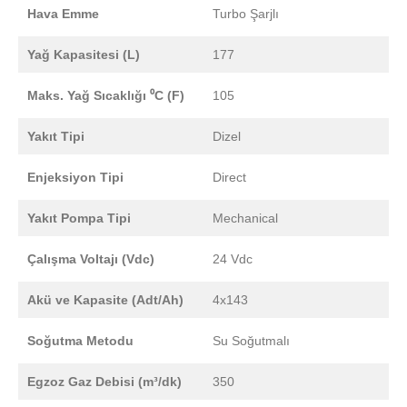
Hava Emme
Turbo Şarjlı
Yağ Kapasitesi (L)
177
Maks. Yağ Sıcaklığı ⁰C (F)
105
Yakıt Tipi
Dizel
Enjeksiyon Tipi
Direct
Yakıt Pompa Tipi
Mechanical
Çalışma Voltajı (Vdc)
24 Vdc
Akü ve Kapasite (Adt/Ah)
4x143
Soğutma Metodu
Su Soğutmalı
Egzoz Gaz Debisi (m³/dk)
350