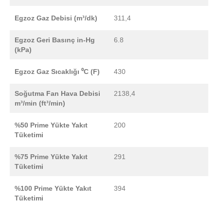
Egzoz Gaz Debisi (m³/dk)
311,4
Egzoz Geri Basınç in-Hg
6.8
(kPa)
Egzoz Gaz Sıcaklığı ⁰C (F)
430
Soğutma Fan Hava Debisi
2138,4
m³/min (ft³/min)
%50 Prime Yükte Yakıt
200
Tüketimi
%75 Prime Yükte Yakıt
291
Tüketimi
%100 Prime Yükte Yakıt
394
Tüketimi