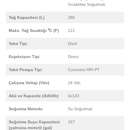
Sıcaklıkta Soğutmalı
Yağ Kapasitesi (L)
280
Maks. Yağ Sıcaklığı ⁰C (F)
121
Yakıt Tipi
Dizel
Enjeksiyon Tipi
Direct
Yakıt Pompa Tipi
Cummins HPI-PT
Çalışma Voltajı (Vdc)
24 Vdc
Akü ve Kapasite (Adt/Ah)
4x143
Soğutma Metodu
Su Soğutmalı
Soğutma Suyu Kapasitesi
157
(yalnızca motor)l (gal)