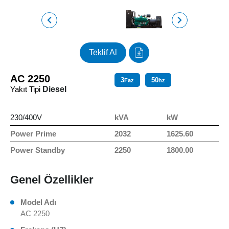
Teklif Al
AC 2250
3
50
Faz
hz
Yakıt Tipi
Diesel
230/400V
kVA
kW
Power Prime
2032
1625.60
Power Standby
2250
1800.00
Genel Özellikler
Model Adı
AC 2250