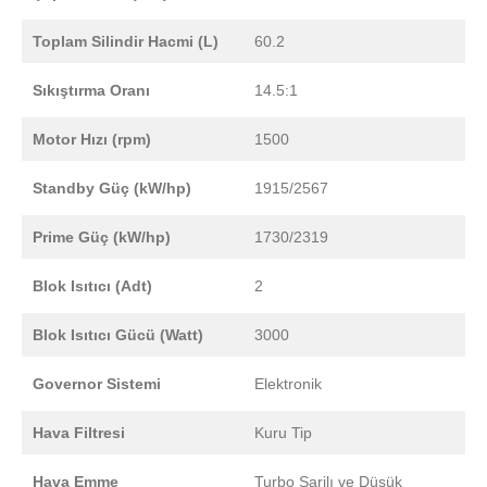
Toplam Silindir Hacmi (L)
60.2
Sıkıştırma Oranı
14.5:1
Motor Hızı (rpm)
1500
Standby Güç (kW/hp)
1915/2567
Prime Güç (kW/hp)
1730/2319
Blok Isıtıcı (Adt)
2
Blok Isıtıcı Gücü (Watt)
3000
Governor Sistemi
Elektronik
Hava Filtresi
Kuru Tip
Hava Emme
Turbo Şarjlı ve Düşük