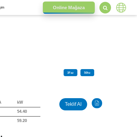
işim
3
Faz
50
hz
A
kW
Teklif Al
54.40
59.20