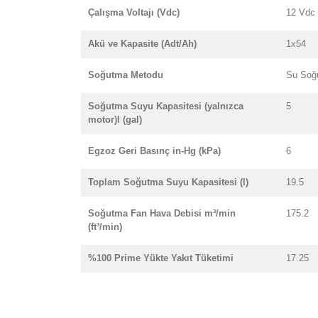
Çalışma Voltajı (Vdc)
12 Vdc
Akü ve Kapasite (Adt/Ah)
1x54
Soğutma Metodu
Su Soğ
Soğutma Suyu Kapasitesi (yalnızca
5
motor)l (gal)
Egzoz Geri Basınç in-Hg (kPa)
6
Toplam Soğutma Suyu Kapasitesi (l)
19.5
Soğutma Fan Hava Debisi m³/min
175.2
(ft³/min)
%100 Prime Yükte Yakıt Tüketimi
17.25