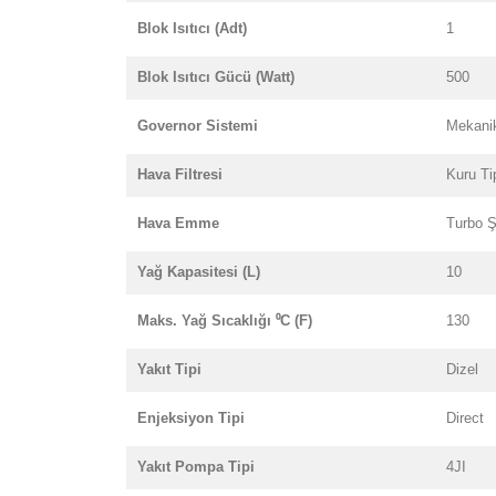
Blok Isıtıcı (Adt)
1
Blok Isıtıcı Gücü (Watt)
500
Governor Sistemi
Mekani
Hava Filtresi
Kuru Ti
Hava Emme
Turbo Şa
Yağ Kapasitesi (L)
10
Maks. Yağ Sıcaklığı ⁰C (F)
130
Yakıt Tipi
Dizel
Enjeksiyon Tipi
Direct
Yakıt Pompa Tipi
4JI