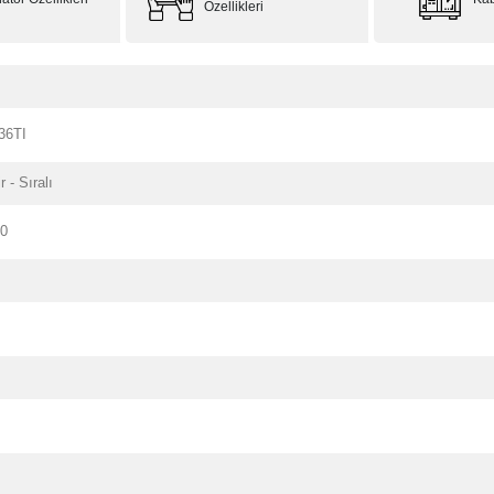
Özellikleri
36TI
r - Sıralı
20