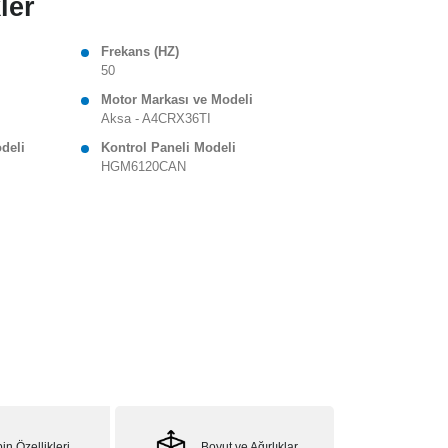
ler
Frekans (HZ)
50
Motor Markası ve Modeli
Aksa - A4CRX36TI
odeli
Kontrol Paneli Modeli
HGM6120CAN
in Özellikleri
Boyut ve Ağırlıklar