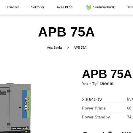
Hizmetler
Sektörler
Aksa BESS
Sürdürülebilirlik
İlet
APB 75A
Ana Sayfa
APB 75A
APB 75A
Diesel
Yakıt Tipi
230/400V
kV
Power Prime
68
Power Standby
74