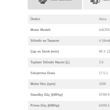
Üretici
Aksa
Motor Modeli
A4CRX
Silindir ve Tasarım
4 Silindi
Çap ve Strok (mm)
98 X 1
Toplam Silindir Hacmi (L)
3.6
Sıkıştırma Oranı
17.5:1
Motor Hızı (rpm)
1500
Standby Güç (kW/hp)
67/89.8
Prime Güç (kW/hp)
63/84.5