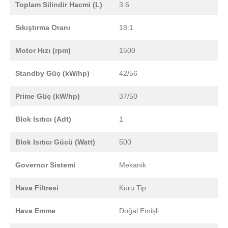
Toplam Silindir Hacmi (L)
3.6
Sıkıştırma Oranı
18:1
Motor Hızı (rpm)
1500
Standby Güç (kW/hp)
42/56
Prime Güç (kW/hp)
37/50
Blok Isıtıcı (Adt)
1
Blok Isıtıcı Gücü (Watt)
500
Governor Sistemi
Mekanik
Hava Filtresi
Kuru Tip
Hava Emme
Doğal Emişli