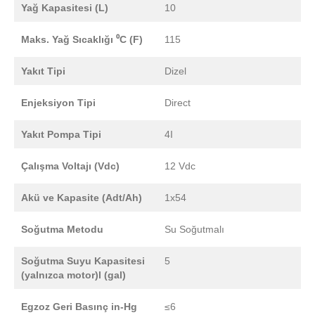
Yağ Kapasitesi (L)
10
Maks. Yağ Sıcaklığı ⁰C (F)
115
Yakıt Tipi
Dizel
Enjeksiyon Tipi
Direct
Yakıt Pompa Tipi
4I
Çalışma Voltajı (Vdc)
12 Vdc
Akü ve Kapasite (Adt/Ah)
1x54
Soğutma Metodu
Su Soğutmalı
Soğutma Suyu Kapasitesi
5
(yalnızca motor)l (gal)
Egzoz Geri Basınç in-Hg
≤6