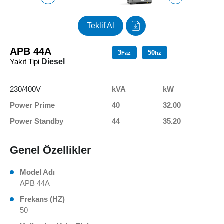
Teklif Al
APB 44A
3
50
Faz
hz
Yakıt Tipi
Diesel
230/400V
kVA
kW
Power Prime
40
32.00
Power Standby
44
35.20
Genel Özellikler
Model Adı
APB 44A
Frekans (HZ)
50