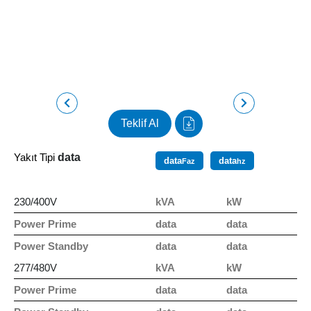
Teklif Al
Yakıt Tipi
data
data
data
Faz
hz
230/400V
kVA
kW
Power Prime
data
data
Power Standby
data
data
277/480V
kVA
kW
Power Prime
data
data