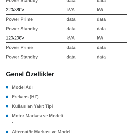
Power Standby
data
data
220/380V
kVA
kW
Power Prime
data
data
Power Standby
data
data
120/208V
kVA
kW
Power Prime
data
data
Power Standby
data
data
Genel Özellikler
Model Adı
Frekans (HZ)
Kullanılan Yakıt Tipi
Motor Markası ve Modeli
-
Alternatör Markası ve Modeli