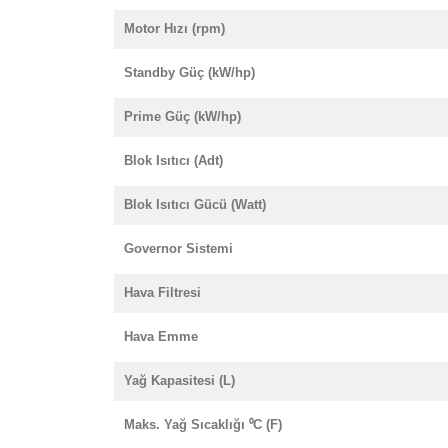
Motor Hızı (rpm)
Standby Güç (kW/hp)
Prime Güç (kW/hp)
Blok Isıtıcı (Adt)
Blok Isıtıcı Gücü (Watt)
Governor Sistemi
Hava Filtresi
Hava Emme
Yağ Kapasitesi (L)
Maks. Yağ Sıcaklığı ⁰C (F)