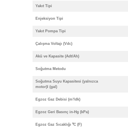
Yakıt Tipi
Enjeksiyon Tipi
Yakıt Pompa Tipi
Çalışma Voltajı (Vdc)
Akü ve Kapasite (Adt/Ah)
Soğutma Metodu
Soğutma Suyu Kapasitesi (yalnızca
motor)l (gal)
Egzoz Gaz Debisi (m³/dk)
Egzoz Geri Basınç in-Hg (kPa)
Egzoz Gaz Sıcaklığı ⁰C (F)