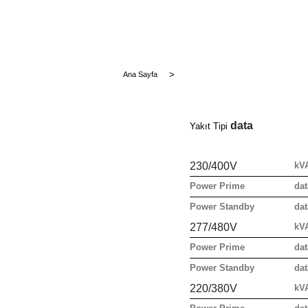
Ana Sayfa
data
Yakıt Tipi
230/400V
kV
Power Prime
dat
Power Standby
dat
277/480V
kV
Power Prime
dat
Power Standby
dat
220/380V
kV