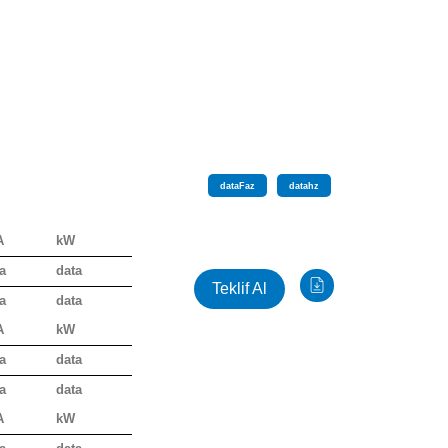
data
Faz
data
hz
A
kW
a
data
Teklif Al
a
data
A
kW
a
data
a
data
A
kW