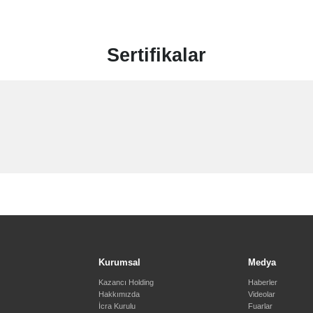
Sertifikalar
Kurumsal
Medya
Kazancı Holding
Haberler
Hakkımızda
Videolar
İcra Kurulu
Fuarlar