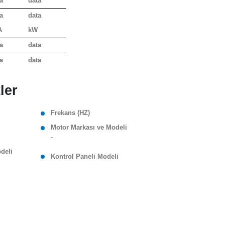
a
data
a
data
A
kW
a
data
a
data
ler
Frekans (HZ)
Motor Markası ve Modeli
-
odeli
Kontrol Paneli Modeli