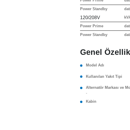
Power Prime
dat
Power Standby
dat
120/208V
kV
Power Prime
dat
Power Standby
dat
Genel Özellik
Model Adı
Kullanılan Yakıt Tipi
Alternatör Markası ve M
-
Kabin