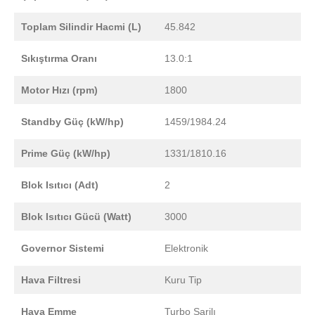
Toplam Silindir Hacmi (L)
45.842
Sıkıştırma Oranı
13.0:1
Motor Hızı (rpm)
1800
Standby Güç (kW/hp)
1459/1984.24
Prime Güç (kW/hp)
1331/1810.16
Blok Isıtıcı (Adt)
2
Blok Isıtıcı Gücü (Watt)
3000
Governor Sistemi
Elektronik
Hava Filtresi
Kuru Tip
Hava Emme
Turbo Şarjlı