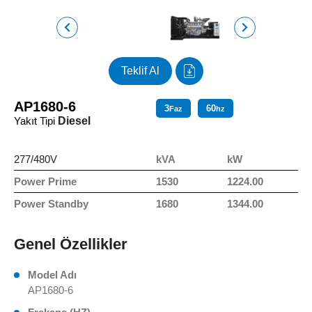
Teklif Al
AP1680-6
3
60
Faz
hz
Yakıt Tipi
Diesel
277/480V
kVA
kW
Power Prime
1530
1224.00
Power Standby
1680
1344.00
Genel Özellikler
Model Adı
AP1680-6