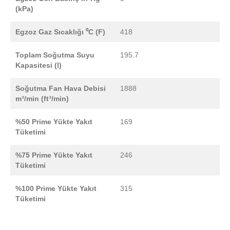
(kPa)
Egzoz Gaz Sıcaklığı ⁰C (F)
418
Toplam Soğutma Suyu
195.7
Kapasitesi (l)
Soğutma Fan Hava Debisi
1888
m³/min (ft³/min)
%50 Prime Yükte Yakıt
169
Tüketimi
%75 Prime Yükte Yakıt
246
Tüketimi
%100 Prime Yükte Yakıt
315
Tüketimi