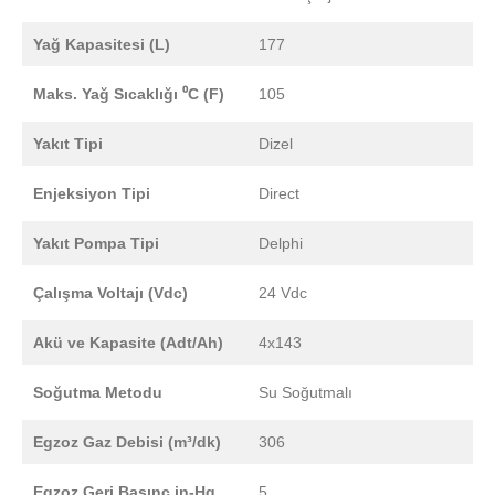
Yağ Kapasitesi (L)
177
Maks. Yağ Sıcaklığı ⁰C (F)
105
Yakıt Tipi
Dizel
Enjeksiyon Tipi
Direct
Yakıt Pompa Tipi
Delphi
Çalışma Voltajı (Vdc)
24 Vdc
Akü ve Kapasite (Adt/Ah)
4x143
Soğutma Metodu
Su Soğutmalı
Egzoz Gaz Debisi (m³/dk)
306
Egzoz Geri Basınç in-Hg
5