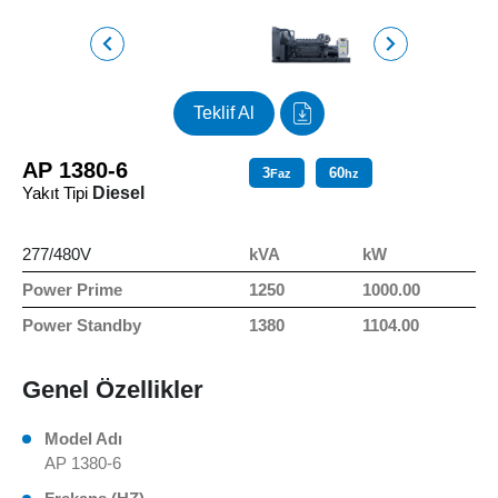
Teklif Al
AP 1380-6
3
60
Faz
hz
Yakıt Tipi
Diesel
277/480V
kVA
kW
Power Prime
1250
1000.00
Power Standby
1380
1104.00
Genel Özellikler
Model Adı
AP 1380-6