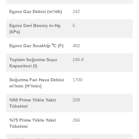
Egzoz Gaz Debisi (m³/dk)
242
Egzoz Geri Basınç in-Hg
5
(kPa)
Egzoz Gaz Sıcaklığı ⁰C (F)
482
Toplam Soğutma Suyu
245.8
Kapasitesi (l)
Soğutma Fan Hava Debisi
1700
m³/min (ft³/min)
%50 Prime Yükte Yakıt
209
Tüketimi
%75 Prime Yükte Yakıt
266
Tüketimi