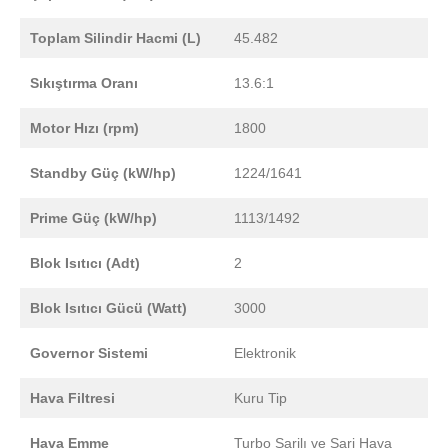
Toplam Silindir Hacmi (L)
45.482
Sıkıştırma Oranı
13.6:1
Motor Hızı (rpm)
1800
Standby Güç (kW/hp)
1224/1641
Prime Güç (kW/hp)
1113/1492
Blok Isıtıcı (Adt)
2
Blok Isıtıcı Gücü (Watt)
3000
Governor Sistemi
Elektronik
Hava Filtresi
Kuru Tip
Hava Emme
Turbo Şarjlı ve Şarj Hava