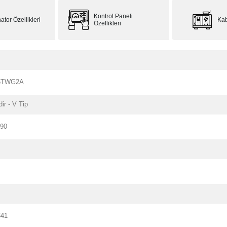
Kontrol Paneli
ator Özellikleri
Kab
Özellikleri
46TWG2A
dir - V Tip
190
641