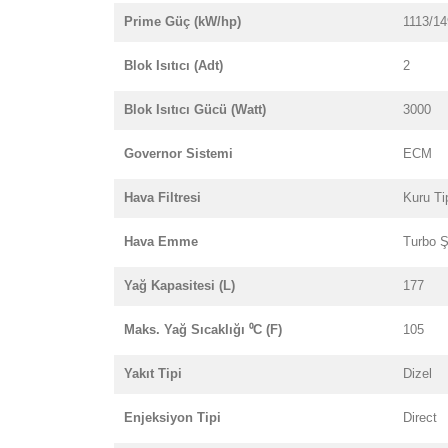
Prime Güç (kW/hp)
1113/1
Blok Isıtıcı (Adt)
2
Blok Isıtıcı Gücü (Watt)
3000
Governor Sistemi
ECM
Hava Filtresi
Kuru Ti
Hava Emme
Turbo Ş
Yağ Kapasitesi (L)
177
Maks. Yağ Sıcaklığı ⁰C (F)
105
Yakıt Tipi
Dizel
Enjeksiyon Tipi
Direct