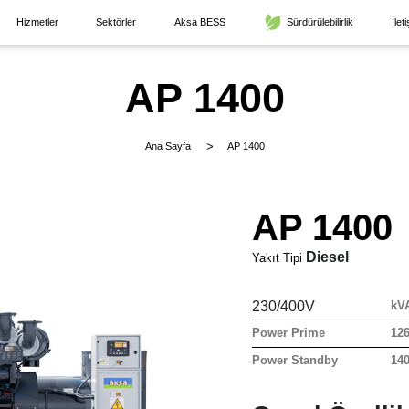
Hizmetler
Sektörler
Aksa BESS
Sürdürülebilirlik
İlet
AP 1400
Ana Sayfa
AP 1400
AP 1400
Diesel
Yakıt Tipi
230/400V
kV
Power Prime
12
Power Standby
14