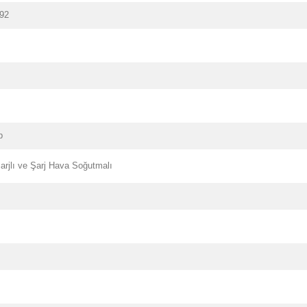
492
p
arjlı ve Şarj Hava Soğutmalı