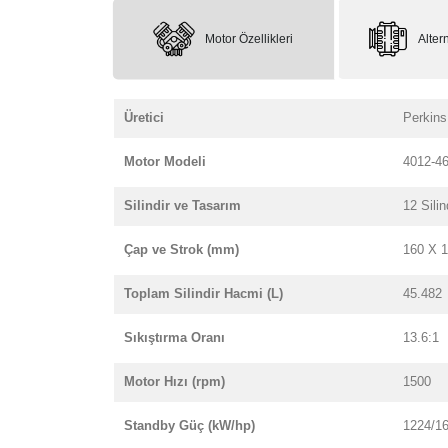
Motor Özellikleri
Altern
Üretici
Perkins
Motor Modeli
4012-
Silindir ve Tasarım
12 Silin
Çap ve Strok (mm)
160 X 
Toplam Silindir Hacmi (L)
45.482
Sıkıştırma Oranı
13.6:1
Motor Hızı (rpm)
1500
Standby Güç (kW/hp)
1224/1