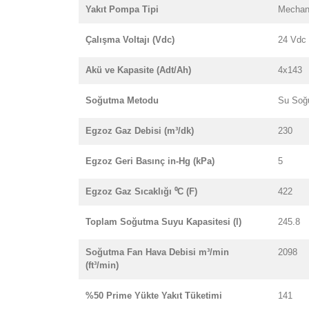
Yakıt Pompa Tipi
Mechan
Çalışma Voltajı (Vdc)
24 Vdc
Akü ve Kapasite (Adt/Ah)
4x143
Soğutma Metodu
Su Soğ
Egzoz Gaz Debisi (m³/dk)
230
Egzoz Geri Basınç in-Hg (kPa)
5
Egzoz Gaz Sıcaklığı ⁰C (F)
422
Toplam Soğutma Suyu Kapasitesi (l)
245.8
Soğutma Fan Hava Debisi m³/min
2098
(ft³/min)
%50 Prime Yükte Yakıt Tüketimi
141