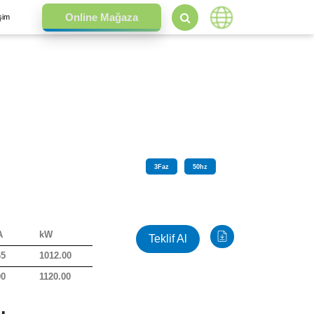
işim
3
Faz
50
hz
A
kW
Teklif Al
65
1012.00
00
1120.00