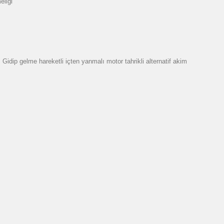
eliği
dip gelme hareketli içten yanmalı motor tahrikli alternatif akim