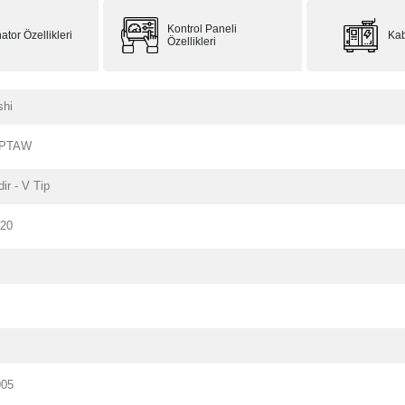
Kontrol Paneli
ator Özellikleri
Kab
Özellikleri
shi
-PTAW
dir - V Tip
220
905