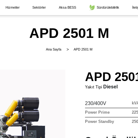
Hizmetler
Sektörler
Aksa BESS
Sürdürülebilirlik
İlet
APD 2501 M
Ana Sayfa
APD 2501 M
APD 250
Diesel
Yakıt Tipi
230/400V
kV
Power Prime
22
Power Standby
25