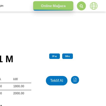
işim
1 M
3
Faz
50
hz
A
kW
Teklif Al
50
1800.00
00
2000.00