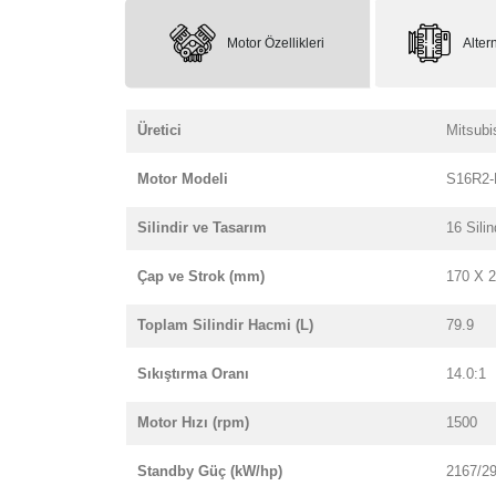
Motor Özellikleri
Altern
Üretici
Mitsubi
Motor Modeli
S16R2
Silindir ve Tasarım
16 Silin
Çap ve Strok (mm)
170 X 
Toplam Silindir Hacmi (L)
79.9
Sıkıştırma Oranı
14.0:1
Motor Hızı (rpm)
1500
Standby Güç (kW/hp)
2167/2