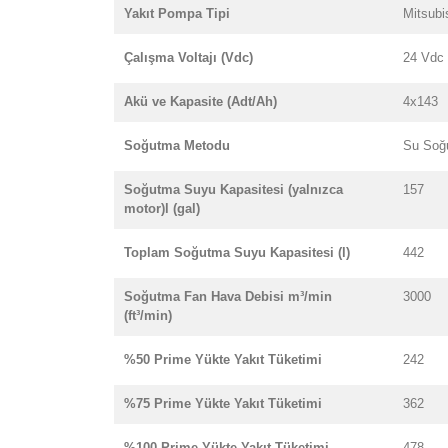
Yakıt Pompa Tipi
Mitsubi
Çalışma Voltajı (Vdc)
24 Vdc
Akü ve Kapasite (Adt/Ah)
4x143
Soğutma Metodu
Su Soğ
Soğutma Suyu Kapasitesi (yalnızca
157
motor)l (gal)
Toplam Soğutma Suyu Kapasitesi (l)
442
Soğutma Fan Hava Debisi m³/min
3000
(ft³/min)
%50 Prime Yükte Yakıt Tüketimi
242
%75 Prime Yükte Yakıt Tüketimi
362
%100 Prime Yükte Yakıt Tüketimi
478