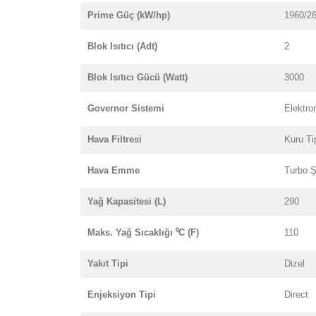
Prime Güç (kW/hp)
1960/2
Blok Isıtıcı (Adt)
2
Blok Isıtıcı Gücü (Watt)
3000
Governor Sistemi
Elektro
Hava Filtresi
Kuru Ti
Hava Emme
Turbo Ş
Yağ Kapasitesi (L)
290
Maks. Yağ Sıcaklığı ⁰C (F)
110
Yakıt Tipi
Dizel
Enjeksiyon Tipi
Direct