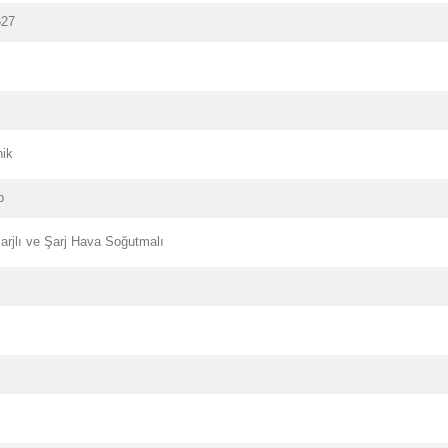
627
nik
p
arjlı ve Şarj Hava Soğutmalı