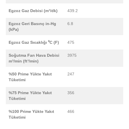
Egzoz Gaz Debisi (m³/dk)
439.2
Egzoz Geri Basınç in-Hg
6.8
(kPa)
Egzoz Gaz Sıcaklığı ⁰C (F)
475
Soğutma Fan Hava Debisi
3975
m³/min (ft³/min)
%50 Prime Yükte Yakıt
247
Tüketimi
%75 Prime Yükte Yakıt
356
Tüketimi
%100 Prime Yükte Yakıt
466
Tüketimi