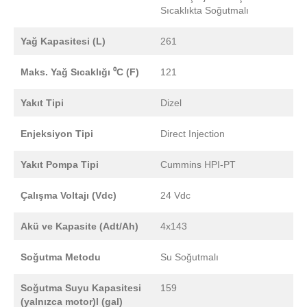
Sıcaklıkta Soğutmalı
Yağ Kapasitesi (L)
261
Maks. Yağ Sıcaklığı ⁰C (F)
121
Yakıt Tipi
Dizel
Enjeksiyon Tipi
Direct Injection
Yakıt Pompa Tipi
Cummins HPI-PT
Çalışma Voltajı (Vdc)
24 Vdc
Akü ve Kapasite (Adt/Ah)
4x143
Soğutma Metodu
Su Soğutmalı
Soğutma Suyu Kapasitesi
159
(yalnızca motor)l (gal)