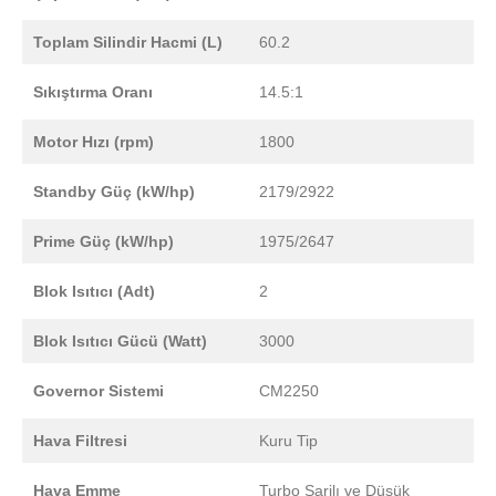
Toplam Silindir Hacmi (L)
60.2
Sıkıştırma Oranı
14.5:1
Motor Hızı (rpm)
1800
Standby Güç (kW/hp)
2179/2922
Prime Güç (kW/hp)
1975/2647
Blok Isıtıcı (Adt)
2
Blok Isıtıcı Gücü (Watt)
3000
Governor Sistemi
CM2250
Hava Filtresi
Kuru Tip
Hava Emme
Turbo Şarjlı ve Düşük