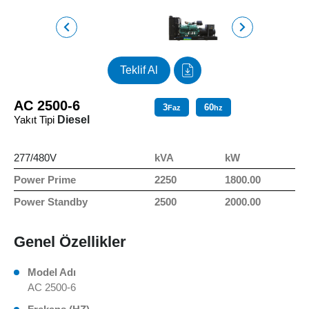
Teklif Al
AC 2500-6
3
60
Faz
hz
Yakıt Tipi
Diesel
277/480V
kVA
kW
Power Prime
2250
1800.00
Power Standby
2500
2000.00
Genel Özellikler
Model Adı
AC 2500-6