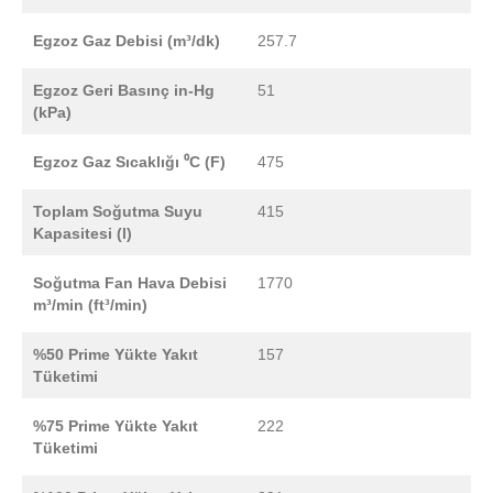
Egzoz Gaz Debisi (m³/dk)
257.7
Egzoz Geri Basınç in-Hg
51
(kPa)
Egzoz Gaz Sıcaklığı ⁰C (F)
475
Toplam Soğutma Suyu
415
Kapasitesi (l)
Soğutma Fan Hava Debisi
1770
m³/min (ft³/min)
%50 Prime Yükte Yakıt
157
Tüketimi
%75 Prime Yükte Yakıt
222
Tüketimi