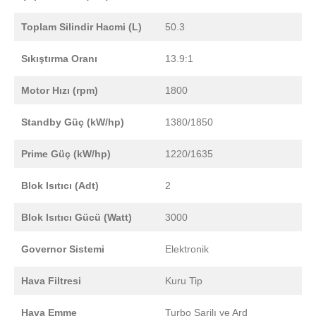
Toplam Silindir Hacmi (L)
50.3
Sıkıştırma Oranı
13.9:1
Motor Hızı (rpm)
1800
Standby Güç (kW/hp)
1380/1850
Prime Güç (kW/hp)
1220/1635
Blok Isıtıcı (Adt)
2
Blok Isıtıcı Gücü (Watt)
3000
Governor Sistemi
Elektronik
Hava Filtresi
Kuru Tip
Hava Emme
Turbo Şarjlı ve Ard