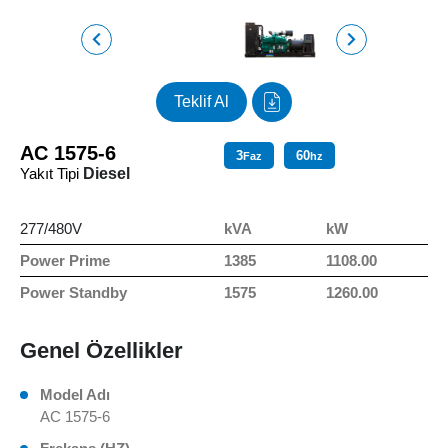
Teklif Al
AC 1575-6
3
60
Faz
hz
Yakıt Tipi
Diesel
277/480V
kVA
kW
Power Prime
1385
1108.00
Power Standby
1575
1260.00
Genel Özellikler
Model Adı
AC 1575-6