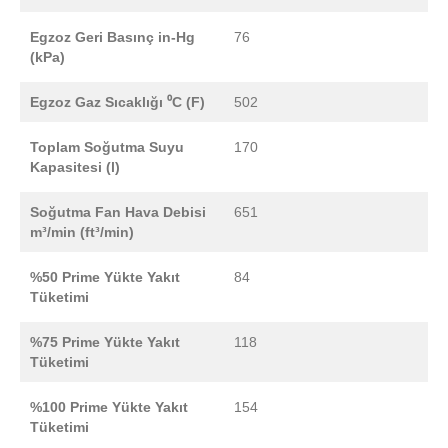
Egzoz Geri Basınç in-Hg
76
(kPa)
Egzoz Gaz Sıcaklığı ⁰C (F)
502
Toplam Soğutma Suyu
170
Kapasitesi (l)
Soğutma Fan Hava Debisi
651
m³/min (ft³/min)
%50 Prime Yükte Yakıt
84
Tüketimi
%75 Prime Yükte Yakıt
118
Tüketimi
%100 Prime Yükte Yakıt
154
Tüketimi