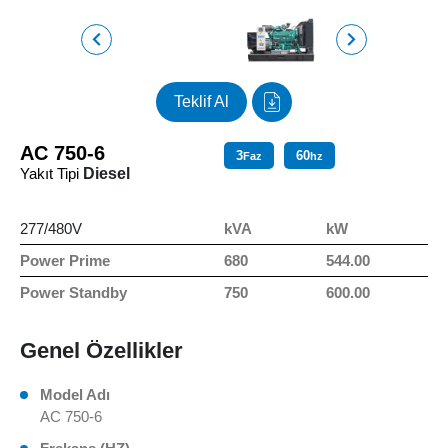
Teklif Al
AC 750-6
3
60
Faz
hz
Yakıt Tipi
Diesel
277/480V
kVA
kW
Power Prime
680
544.00
Power Standby
750
600.00
Genel Özellikler
Model Adı
AC 750-6