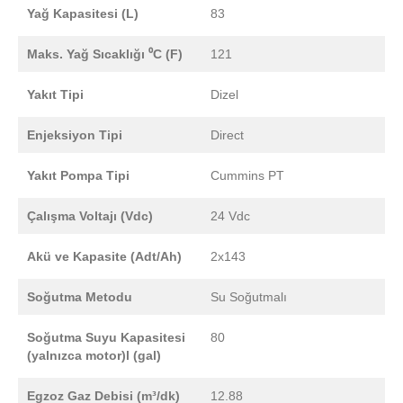
Yağ Kapasitesi (L)
83
Maks. Yağ Sıcaklığı ⁰C (F)
121
Yakıt Tipi
Dizel
Enjeksiyon Tipi
Direct
Yakıt Pompa Tipi
Cummins PT
Çalışma Voltajı (Vdc)
24 Vdc
Akü ve Kapasite (Adt/Ah)
2x143
Soğutma Metodu
Su Soğutmalı
Soğutma Suyu Kapasitesi
80
(yalnızca motor)l (gal)
Egzoz Gaz Debisi (m³/dk)
12.88