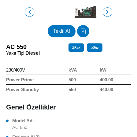
Teklif Al
AC 550
3
50
Faz
hz
Yakıt Tipi
Diesel
230/400V
kVA
kW
Power Prime
500
400.00
Power Standby
550
440.00
Genel Özellikler
Model Adı
AC 550