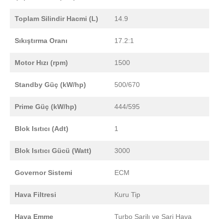
Toplam Silindir Hacmi (L)
14.9
Sıkıştırma Oranı
17.2:1
Motor Hızı (rpm)
1500
Standby Güç (kW/hp)
500/670
Prime Güç (kW/hp)
444/595
Blok Isıtıcı (Adt)
1
Blok Isıtıcı Gücü (Watt)
3000
Governor Sistemi
ECM
Hava Filtresi
Kuru Tip
Hava Emme
Turbo Şarjlı ve Şarj Hava