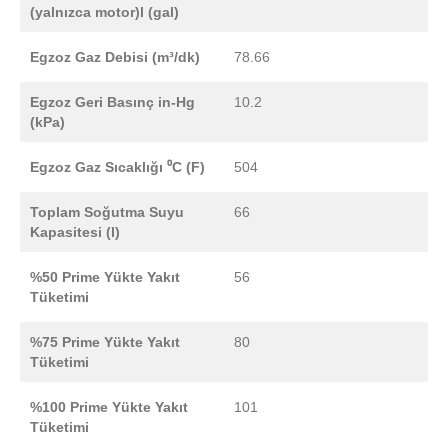
(yalnızca motor)l (gal)
Egzoz Gaz Debisi (m³/dk)
78.66
Egzoz Geri Basınç in-Hg
10.2
(kPa)
Egzoz Gaz Sıcaklığı ⁰C (F)
504
Toplam Soğutma Suyu
66
Kapasitesi (l)
%50 Prime Yükte Yakıt
56
Tüketimi
%75 Prime Yükte Yakıt
80
Tüketimi
%100 Prime Yükte Yakıt
101
Tüketimi