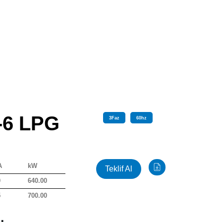
-6 LPG
3
Faz
60
hz
A
kW
Teklif Al
0
640.00
5
700.00