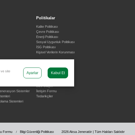
Politikalar
Kalite Politikası
Çevre Politikası
Enerji Politikası
Sosyal Uygunluk Politikası
İSG Politikası
Kişisel Verilerin Korunması
 ve site
Ayarlar
Kabul Et
özümleri
Destek
Bize Ulaşın
jenerasyon Sistemler
İletişim Formu
temleri
Tedarikçiler
olama Sistemleri
uru Formu
Bilgi Güvenliği Politikası
2026 Aksa Jeneratör | Tüm Hakları Saklıdır