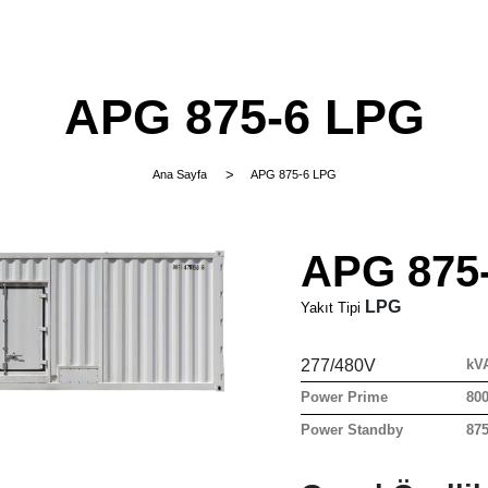
APG 875-6 LPG
Ana Sayfa
APG 875-6 LPG
APG 875
LPG
Yakıt Tipi
277/480V
kV
Power Prime
80
Power Standby
87