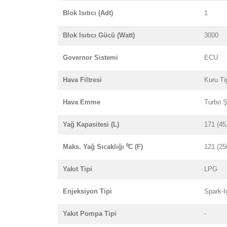
Blok Isıtıcı (Adt)
1
Blok Isıtıcı Gücü (Watt)
3000
Governor Sistemi
ECU
Hava Filtresi
Kuru Ti
Hava Emme
Turbo Şa
Yağ Kapasitesi (L)
171 (45
Maks. Yağ Sıcaklığı ⁰C (F)
121 (25
Yakıt Tipi
LPG
Enjeksiyon Tipi
Spark-I
Yakıt Pompa Tipi
-