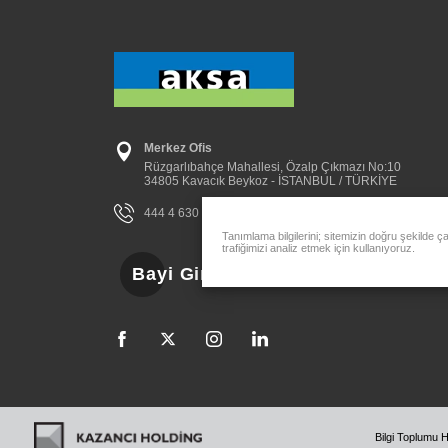
Merkez Ofis
Rüzgarlıbahçe Mahallesi, Özalp Çıkmazı No:10
34805 Kavacık Beykoz - İSTANBUL / TÜRKİYE
444 4 630
aksa@aksa.com.tr
Tanımlama bilgilerini; sitemizin doğru şekilde ç
trafiğimizi analiz etmek için kullanıyoruz.
Bayi Girişi
Bilgi Toplumu H