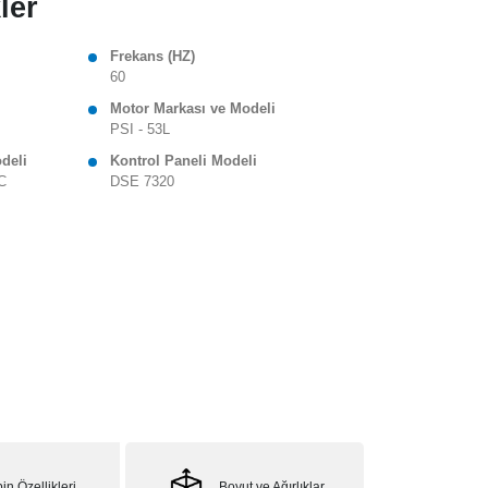
ler
Frekans (HZ)
60
Motor Markası ve Modeli
PSI - 53L
odeli
Kontrol Paneli Modeli
C
DSE 7320
in Özellikleri
Boyut ve Ağırlıklar