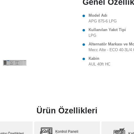
Genel Özellik
Model Adı
APG 875-6 LPG
Kullanılan Yakıt Tipi
LPG
Alternatör Markası ve M
Mecc Alte - ECO 40-3L/4 
Kabin
AUL 40ft HC
Ürün Özellikleri
Kontrol Paneli
ator Özellikleri
Kab