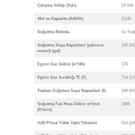
Çalışma Voltajı (Vdc)
24 Vdc
Akü ve Kapasite (Adt/Ah)
2/143
Soğutma Metodu
Su Soğ
Soğutma Suyu Kapasitesi (yalnızca
100 (26
motor)l (gal)
Egzoz Gaz Debisi (m³/dk)
170
Egzoz Gaz Sıcaklığı ⁰C (F)
714 (13
Toplam Soğutma Suyu Kapasitesi (l)
248 (65
Soğutma Fan Hava Debisi m³/min
1906
(ft³/min)
%50 Prime Yükte Yakıt Tüketimi
214 (10