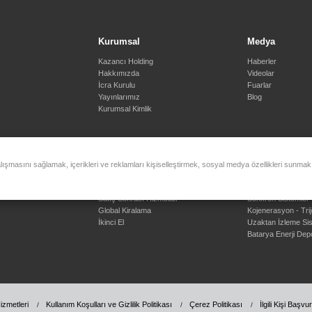
Kurumsal
Medya
Kazancı Holding
Haberler
Hakkımızda
Videolar
İcra Kurulu
Fuarlar
Yayınlarımız
Blog
Kurumsal Kimlik
alışmasını sağlamak, içerikleri ve reklamları kişiselleştirmek, sosyal medya özellikleri sunmak
Kiralama - 2. El – Servis
Mühendislik Ç
Satış Sonrası Hizmetler
Senkron Sistemler
Global Kiralama
Kojenerasyon - Tri
İkinci El
Uzaktan İzleme Sis
Batarya Enerji Dep
izmetleri
Kullanım Koşulları ve Gizlilik Politikası
Çerez Politikası
İlgili Kişi Başv