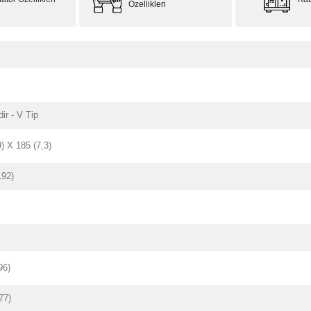
Özellikleri
dir - V Tip
9) X 185 (7,3)
192)
96)
77)