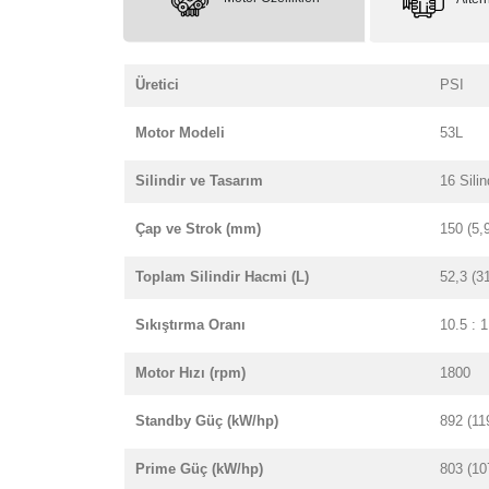
Üretici
PSI
Motor Modeli
53L
Silindir ve Tasarım
16 Silin
Çap ve Strok (mm)
150 (5,
Toplam Silindir Hacmi (L)
52,3 (3
Sıkıştırma Oranı
10.5 : 1
Motor Hızı (rpm)
1800
Standby Güç (kW/hp)
892 (11
Prime Güç (kW/hp)
803 (10