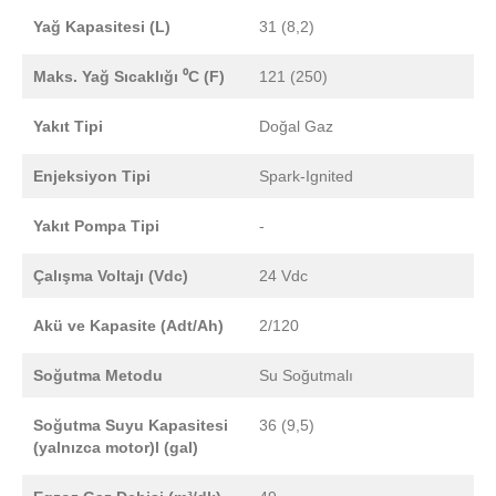
Yağ Kapasitesi (L)
31 (8,2)
Maks. Yağ Sıcaklığı ⁰C (F)
121 (250)
Yakıt Tipi
Doğal Gaz
Enjeksiyon Tipi
Spark-Ignited
Yakıt Pompa Tipi
-
Çalışma Voltajı (Vdc)
24 Vdc
Akü ve Kapasite (Adt/Ah)
2/120
Soğutma Metodu
Su Soğutmalı
Soğutma Suyu Kapasitesi
36 (9,5)
(yalnızca motor)l (gal)