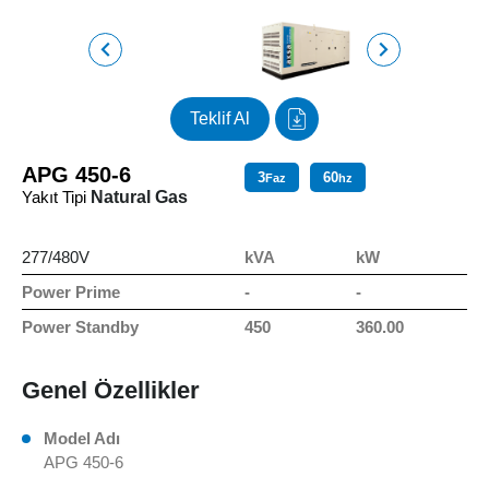
Teklif Al
APG 450-6
3
60
Faz
hz
Yakıt Tipi
Natural Gas
277/480V
kVA
kW
Power Prime
-
-
Power Standby
450
360.00
Genel Özellikler
Model Adı
APG 450-6