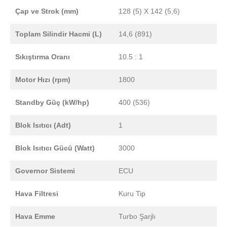
Çap ve Strok (mm)
128 (5) X 142 (5,6)
Toplam Silindir Hacmi (L)
14,6 (891)
Sıkıştırma Oranı
10.5 : 1
Motor Hızı (rpm)
1800
Standby Güç (kW/hp)
400 (536)
Blok Isıtıcı (Adt)
1
Blok Isıtıcı Gücü (Watt)
3000
Governor Sistemi
ECU
Hava Filtresi
Kuru Tip
Hava Emme
Turbo Şarjlı