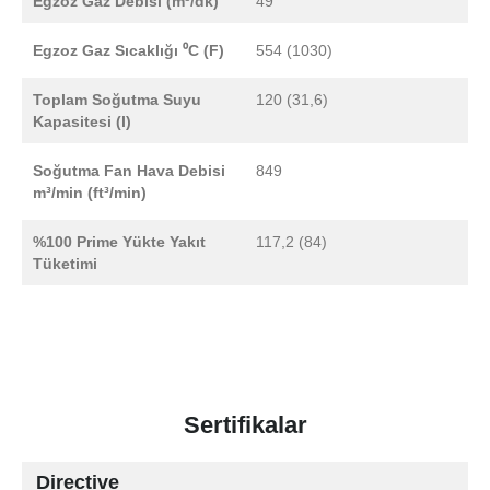
Egzoz Gaz Debisi (m³/dk)
49
Egzoz Gaz Sıcaklığı ⁰C (F)
554 (1030)
Toplam Soğutma Suyu
120 (31,6)
Kapasitesi (l)
Soğutma Fan Hava Debisi
849
m³/min (ft³/min)
%100 Prime Yükte Yakıt
117,2 (84)
Tüketimi
Sertifikalar
Directive