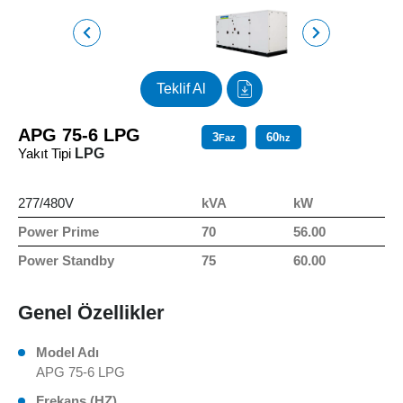
Teklif Al
APG 75-6 LPG
3
60
Faz
hz
Yakıt Tipi
LPG
277/480V
kVA
kW
Power Prime
70
56.00
Power Standby
75
60.00
Genel Özellikler
Model Adı
APG 75-6 LPG
Frekans (HZ)