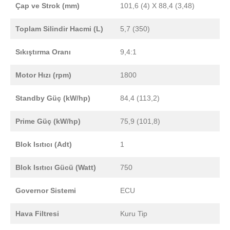
Çap ve Strok (mm)
101,6 (4) X 88,4 (3,48)
Toplam Silindir Hacmi (L)
5,7 (350)
Sıkıştırma Oranı
9,4:1
Motor Hızı (rpm)
1800
Standby Güç (kW/hp)
84,4 (113,2)
Prime Güç (kW/hp)
75,9 (101,8)
Blok Isıtıcı (Adt)
1
Blok Isıtıcı Gücü (Watt)
750
Governor Sistemi
ECU
Hava Filtresi
Kuru Tip