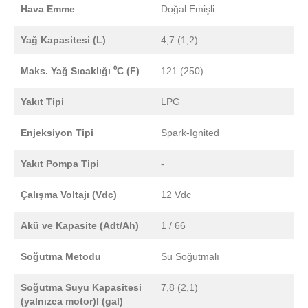
Hava Emme
Doğal Emişli
Yağ Kapasitesi (L)
4,7 (1,2)
Maks. Yağ Sıcaklığı ⁰C (F)
121 (250)
Yakıt Tipi
LPG
Enjeksiyon Tipi
Spark-Ignited
Yakıt Pompa Tipi
-
Çalışma Voltajı (Vdc)
12 Vdc
Akü ve Kapasite (Adt/Ah)
1 / 66
Soğutma Metodu
Su Soğutmalı
Soğutma Suyu Kapasitesi
7,8 (2,1)
(yalnızca motor)l (gal)