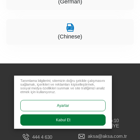
(German)
(Chinese)
Tanımlama bilgilerini; sitemizin doğru şekilde çalışmasını
sağlamak, içerikleri ve reklamları kişiselleştirmek,
sosyal medya özellikleri sunmak ve site trafiğimizi analiz
etmek için kullanıyoruz.
Ayarlar
Merkez Ofis
Rüzgarlıbahçe Mahallesi, Özalp Çıkmazı No:10
Kabul Et
34805 Kavacık Beykoz - İSTANBUL / TÜRKİYE
aksa@aksa.com.tr
444 4 630