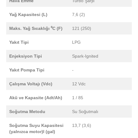
Hava Emme
Turbo Şarjlı
Yağ Kapasitesi (L)
7,6 (2)
Maks. Yağ Sıcaklığı ⁰C (F)
121 (250)
Yakıt Tipi
LPG
Enjeksiyon Tipi
Spark-Ignited
Yakıt Pompa Tipi
-
Çalışma Voltajı (Vdc)
12 Vdc
Akü ve Kapasite (Adt/Ah)
1 / 85
Soğutma Metodu
Su Soğutmalı
Soğutma Suyu Kapasitesi
13,7 (3,6)
(yalnızca motor)l (gal)