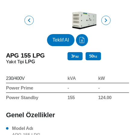
Teklif Al
APG 155 LPG
3
50
Faz
hz
Yakıt Tipi
LPG
230/400V
kVA
kW
Power Prime
-
-
Power Standby
155
124.00
Genel Özellikler
Model Adı
APG 155 LPG