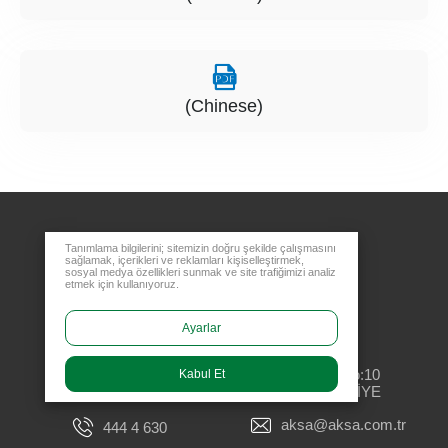
(Chinese)
Tanımlama bilgilerini; sitemizin doğru şekilde çalışmasını
sağlamak, içerikleri ve reklamları kişiselleştirmek,
sosyal medya özellikleri sunmak ve site trafiğimizi analiz
etmek için kullanıyoruz.
Ayarlar
Merkez Ofis
Rüzgarlıbahçe Mahallesi, Özalp Çıkmazı No:10
Kabul Et
34805 Kavacık Beykoz - İSTANBUL / TÜRKİYE
aksa@aksa.com.tr
444 4 630