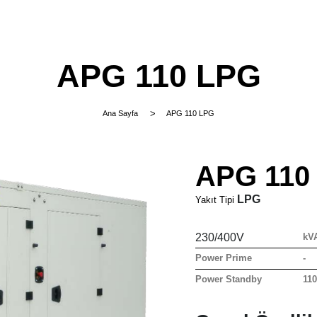
APG 110 LPG
Ana Sayfa
APG 110 LPG
APG 110
LPG
Yakıt Tipi
230/400V
kV
Power Prime
-
Power Standby
11