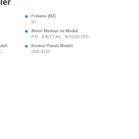
ler
Frekans (HZ)
50
Motor Markası ve Modeli
PSI - 8.8LT CAC_ APG110 LPG
odeli
Kontrol Paneli Modeli
 C
DSE 6120