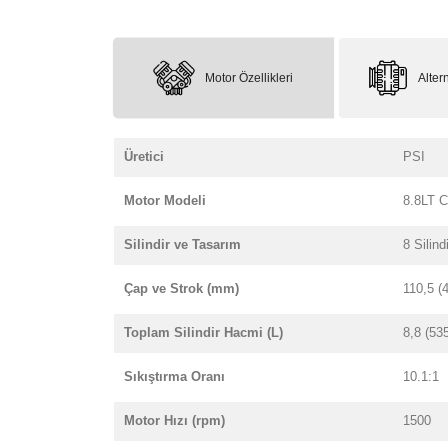
Motor Özellikleri
Altern
Üretici
PSI
Motor Modeli
8.8LT 
Silindir ve Tasarım
8 Silind
Çap ve Strok (mm)
110,5 (4
Toplam Silindir Hacmi (L)
8,8 (53
Sıkıştırma Oranı
10.1:1
Motor Hızı (rpm)
1500