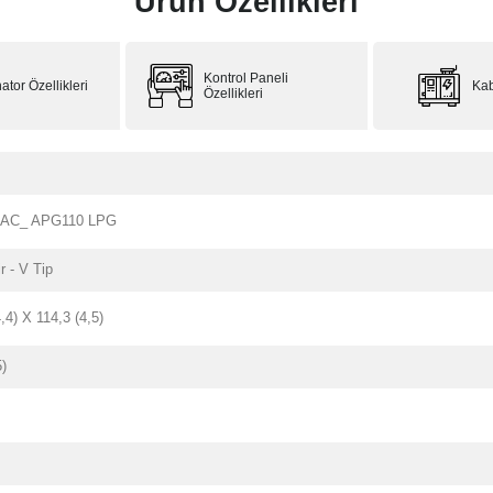
Ürün Özellikleri
Kontrol Paneli
ator Özellikleri
Kab
Özellikleri
CAC_ APG110 LPG
ir - V Tip
,4) X 114,3 (4,5)
5)