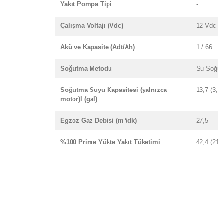
Yakıt Pompa Tipi
-
Çalışma Voltajı (Vdc)
12 Vdc
Akü ve Kapasite (Adt/Ah)
1 / 66
Soğutma Metodu
Su Soğ
Soğutma Suyu Kapasitesi (yalnızca
13,7 (3,
motor)l (gal)
Egzoz Gaz Debisi (m³/dk)
27,5
%100 Prime Yükte Yakıt Tüketimi
42,4 (2