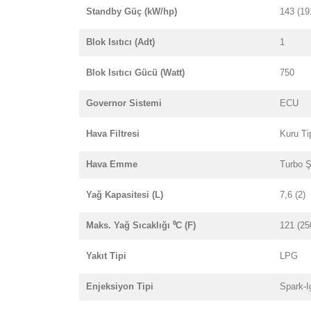
Standby Güç (kW/hp)
143 (19
Blok Isıtıcı (Adt)
1
Blok Isıtıcı Gücü (Watt)
750
Governor Sistemi
ECU
Hava Filtresi
Kuru Ti
Hava Emme
Turbo Şa
Yağ Kapasitesi (L)
7,6 (2)
Maks. Yağ Sıcaklığı ⁰C (F)
121 (25
Yakıt Tipi
LPG
Enjeksiyon Tipi
Spark-I