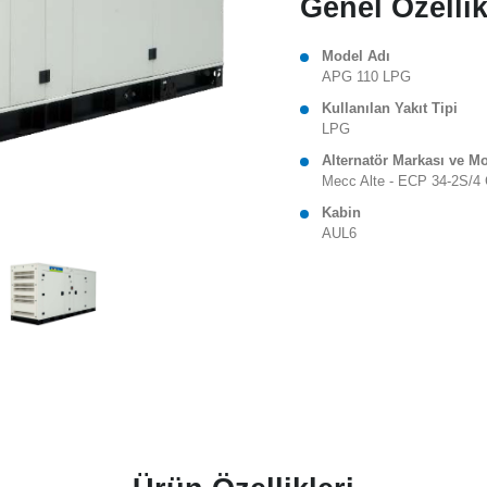
Genel Özellik
Model Adı
APG 110 LPG
Kullanılan Yakıt Tipi
LPG
Alternatör Markası ve M
Mecc Alte - ECP 34-2S/4
Kabin
AUL6