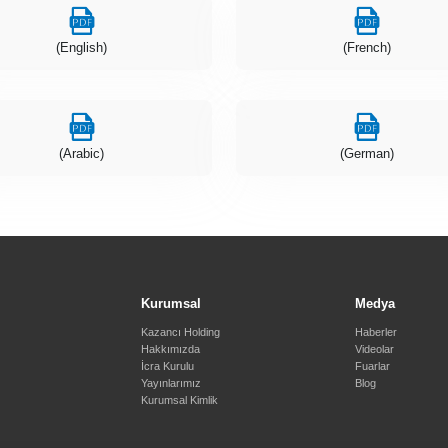
(English)
(French)
(Arabic)
(German)
Kurumsal
Medya
Kazancı Holding
Haberler
Hakkımızda
Videolar
İcra Kurulu
Fuarlar
Yayınlarımız
Blog
Kurumsal Kimlik