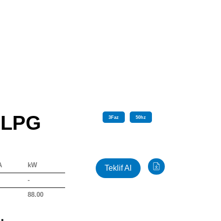
 LPG
3
Faz
50
hz
A
kW
Teklif Al
-
0
88.00