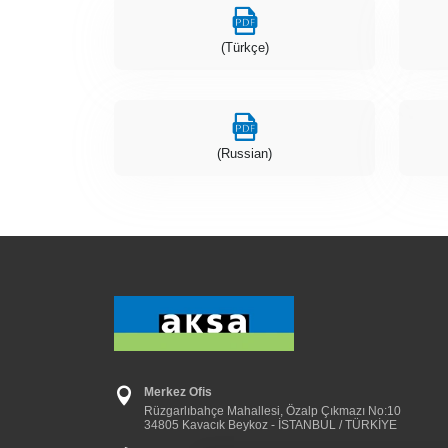
(Türkçe)
(Russian)
Merkez Ofis
Rüzgarlıbahçe Mahallesi, Özalp Çıkmazı No:10
34805 Kavacık Beykoz - İSTANBUL / TÜRKİYE