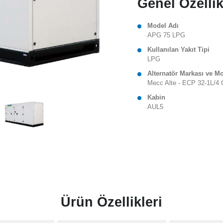
Genel Özellik
Model Adı
APG 75 LPG
Kullanılan Yakıt Tipi
LPG
Alternatör Markası ve M
Mecc Alte - ECP 32‐1L/4 
Kabin
AUL5
Ürün Özellikleri