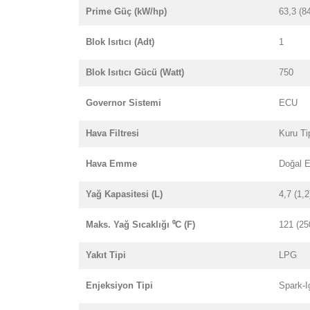
Prime Güç (kW/hp)
63,3 (8
Blok Isıtıcı (Adt)
1
Blok Isıtıcı Gücü (Watt)
750
Governor Sistemi
ECU
Hava Filtresi
Kuru Ti
Hava Emme
Doğal E
Yağ Kapasitesi (L)
4,7 (1,2
Maks. Yağ Sıcaklığı ⁰C (F)
121 (25
Yakıt Tipi
LPG
Enjeksiyon Tipi
Spark-I