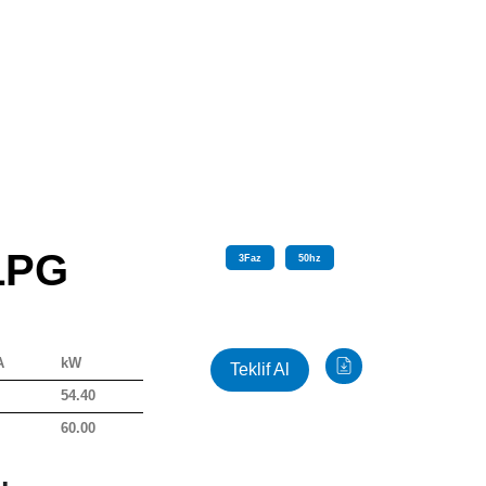
LPG
3
Faz
50
hz
A
kW
Teklif Al
54.40
60.00