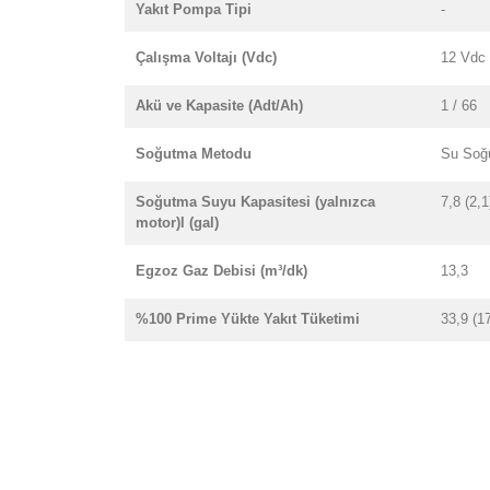
Yakıt Pompa Tipi
-
Çalışma Voltajı (Vdc)
12 Vdc
Akü ve Kapasite (Adt/Ah)
1 / 66
Soğutma Metodu
Su Soğ
Soğutma Suyu Kapasitesi (yalnızca
7,8 (2,1
motor)l (gal)
Egzoz Gaz Debisi (m³/dk)
13,3
%100 Prime Yükte Yakıt Tüketimi
33,9 (1