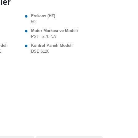
ler
Frekans (HZ)
50
Motor Markası ve Modeli
PSI - 5.7L NA
odeli
Kontrol Paneli Modeli
C
DSE 6120