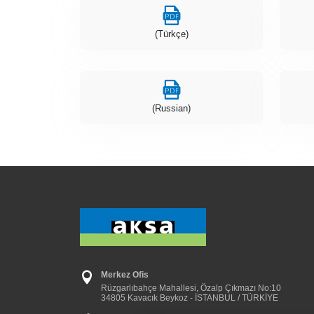
(Türkçe)
(Russian)
Merkez Ofis
Rüzgarlıbahçe Mahallesi, Özalp Çıkmazı No:10
34805 Kavacık Beykoz - İSTANBUL / TÜRKİYE