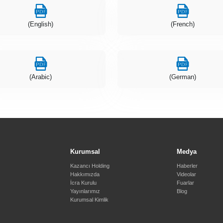
(English)
(French)
(Arabic)
(German)
Kurumsal
Medya
Kazancı Holding
Haberler
Hakkımızda
Videolar
İcra Kurulu
Fuarlar
Yayınlarımız
Blog
Kurumsal Kimlik