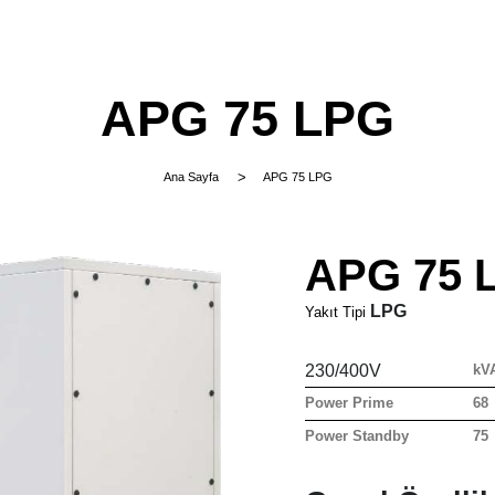
APG 75 LPG
Ana Sayfa
APG 75 LPG
APG 75 
LPG
Yakıt Tipi
230/400V
kV
Power Prime
68
Power Standby
75