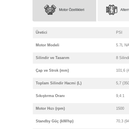
Motor Özellikleri
Altern
Üretici
PSI
Motor Modeli
5.7L N
Silindir ve Tasarım
8 Silind
Çap ve Strok (mm)
101,6 (
Toplam Silindir Hacmi (L)
5,7 (35
Sıkıştırma Oranı
9,4:1
Motor Hızı (rpm)
1500
Standby Güç (kW/hp)
70,3 (9