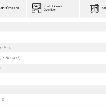
Kontrol Paneli
ator Özellikleri
Kab
Özellikleri
A
ir - V Tip
4) X 88,4 (3,48)
0)
4,3)