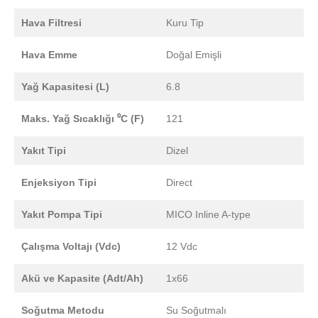
Hava Filtresi
Kuru Tip
Hava Emme
Doğal Emişli
Yağ Kapasitesi (L)
6.8
Maks. Yağ Sıcaklığı ⁰C (F)
121
Yakıt Tipi
Dizel
Enjeksiyon Tipi
Direct
Yakıt Pompa Tipi
MICO Inline A-type
Çalışma Voltajı (Vdc)
12 Vdc
Akü ve Kapasite (Adt/Ah)
1x66
Soğutma Metodu
Su Soğutmalı