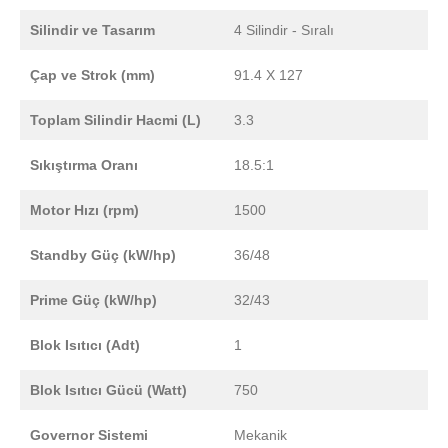
Silindir ve Tasarım
4 Silindir - Sıralı
Çap ve Strok (mm)
91.4 X 127
Toplam Silindir Hacmi (L)
3.3
Sıkıştırma Oranı
18.5:1
Motor Hızı (rpm)
1500
Standby Güç (kW/hp)
36/48
Prime Güç (kW/hp)
32/43
Blok Isıtıcı (Adt)
1
Blok Isıtıcı Gücü (Watt)
750
Governor Sistemi
Mekanik