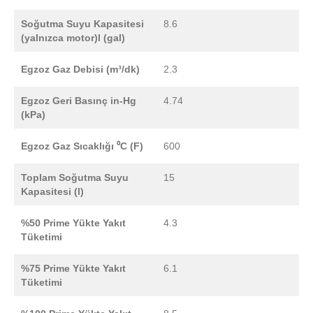
Soğutma Suyu Kapasitesi
8.6
(yalnızca motor)l (gal)
Egzoz Gaz Debisi (m³/dk)
2.3
Egzoz Geri Basınç in-Hg
4.74
(kPa)
Egzoz Gaz Sıcaklığı ⁰C (F)
600
Toplam Soğutma Suyu
15
Kapasitesi (l)
%50 Prime Yükte Yakıt
4.3
Tüketimi
%75 Prime Yükte Yakıt
6.1
Tüketimi