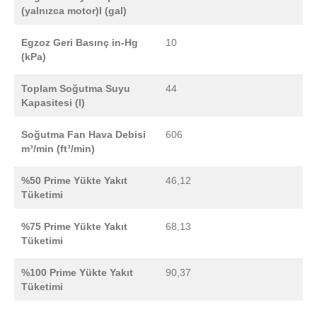
(yalnızca motor)l (gal)
Egzoz Geri Basınç in-Hg
10
(kPa)
Toplam Soğutma Suyu
44
Kapasitesi (l)
Soğutma Fan Hava Debisi
606
m³/min (ft³/min)
%50 Prime Yükte Yakıt
46,12
Tüketimi
%75 Prime Yükte Yakıt
68,13
Tüketimi
%100 Prime Yükte Yakıt
90,37
Tüketimi