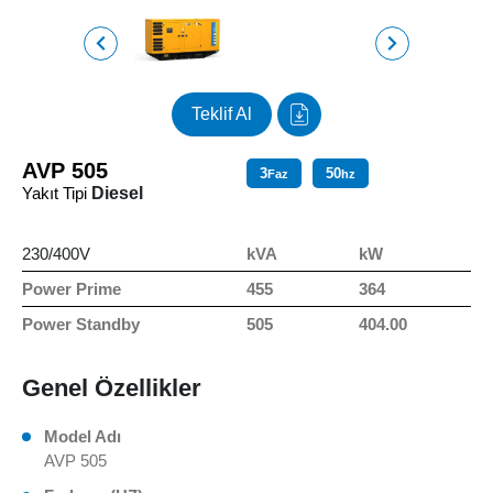
Teklif Al
AVP 505
3
50
Faz
hz
Yakıt Tipi
Diesel
230/400V
kVA
kW
Power Prime
455
364
Power Standby
505
404.00
Genel Özellikler
Model Adı
AVP 505