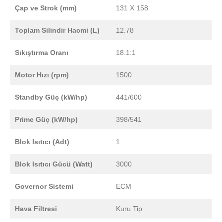
Çap ve Strok (mm)
131 X 158
Toplam Silindir Hacmi (L)
12.78
Sıkıştırma Oranı
18.1:1
Motor Hızı (rpm)
1500
Standby Güç (kW/hp)
441/600
Prime Güç (kW/hp)
398/541
Blok Isıtıcı (Adt)
1
Blok Isıtıcı Gücü (Watt)
3000
Governor Sistemi
ECM
Hava Filtresi
Kuru Tip