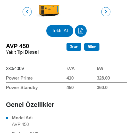
Teklif Al
AVP 450
3
50
Faz
hz
Yakıt Tipi
Diesel
230/400V
kVA
kW
Power Prime
410
328.00
Power Standby
450
360.0
Genel Özellikler
Model Adı
AVP 450