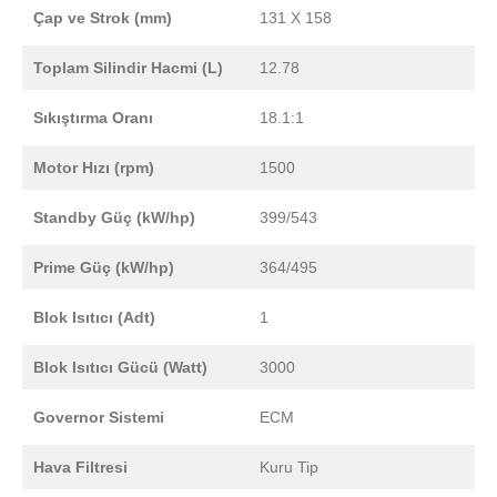
Çap ve Strok (mm)
131 X 158
Toplam Silindir Hacmi (L)
12.78
Sıkıştırma Oranı
18.1:1
Motor Hızı (rpm)
1500
Standby Güç (kW/hp)
399/543
Prime Güç (kW/hp)
364/495
Blok Isıtıcı (Adt)
1
Blok Isıtıcı Gücü (Watt)
3000
Governor Sistemi
ECM
Hava Filtresi
Kuru Tip