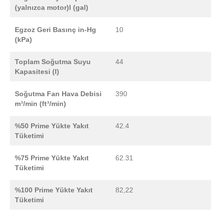
(yalnızca motor)l (gal)
Egzoz Geri Basınç in-Hg
10
(kPa)
Toplam Soğutma Suyu
44
Kapasitesi (l)
Soğutma Fan Hava Debisi
390
m³/min (ft³/min)
%50 Prime Yükte Yakıt
42.4
Tüketimi
%75 Prime Yükte Yakıt
62.31
Tüketimi
%100 Prime Yükte Yakıt
82,22
Tüketimi