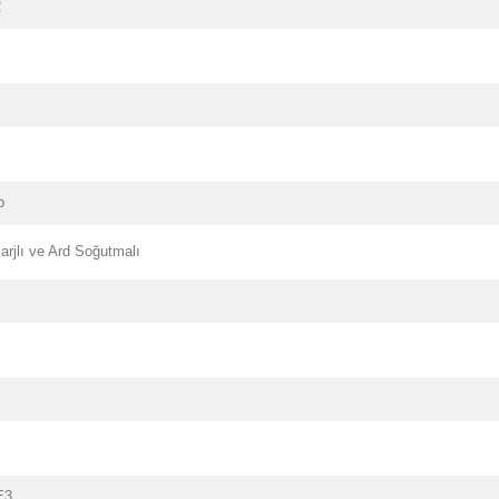
2
p
arjlı ve Ard Soğutmalı
E3