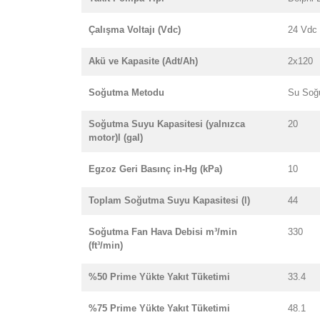
Çalışma Voltajı (Vdc)
24 Vdc
Akü ve Kapasite (Adt/Ah)
2x120
Soğutma Metodu
Su Soğ
Soğutma Suyu Kapasitesi (yalnızca
20
motor)l (gal)
Egzoz Geri Basınç in-Hg (kPa)
10
Toplam Soğutma Suyu Kapasitesi (l)
44
Soğutma Fan Hava Debisi m³/min
330
(ft³/min)
%50 Prime Yükte Yakıt Tüketimi
33.4
%75 Prime Yükte Yakıt Tüketimi
48.1