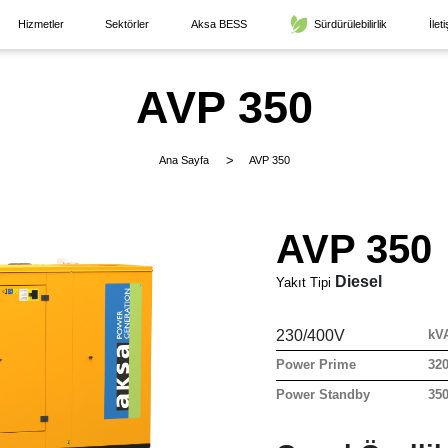
Hizmetler
Sektörler
Aksa BESS
Sürdürülebilirlik
İlet
AVP 350
Ana Sayfa
AVP 350
AVP 350
Diesel
Yakıt Tipi
230/400V
kV
Power Prime
32
Power Standby
35