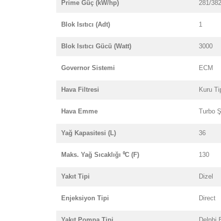
Prime Güç (kW/hp)
281/38
Blok Isıtıcı (Adt)
1
Blok Isıtıcı Gücü (Watt)
3000
Governor Sistemi
ECM
Hava Filtresi
Kuru Ti
Hava Emme
Turbo Ş
Yağ Kapasitesi (L)
36
Maks. Yağ Sıcaklığı ⁰C (F)
130
Yakıt Tipi
Dizel
Enjeksiyon Tipi
Direct
Yakıt Pompa Tipi
Delphi 