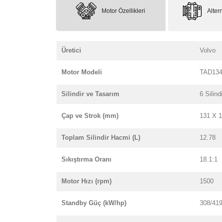
Motor Özellikleri
Altern
Üretici
Volvo
Motor Modeli
TAD13
Silindir ve Tasarım
6 Silindi
Çap ve Strok (mm)
131 X 
Toplam Silindir Hacmi (L)
12.78
Sıkıştırma Oranı
18.1:1
Motor Hızı (rpm)
1500
Standby Güç (kW/hp)
308/41