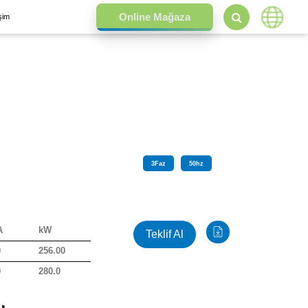
işim
3
Faz
50
hz
A
kW
Teklif Al
0
256.00
0
280.0