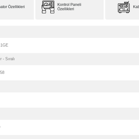
Kontrol Paneli
ator Özellikleri
Kab
Özellikleri
41GE
r - Sıralı
158
9