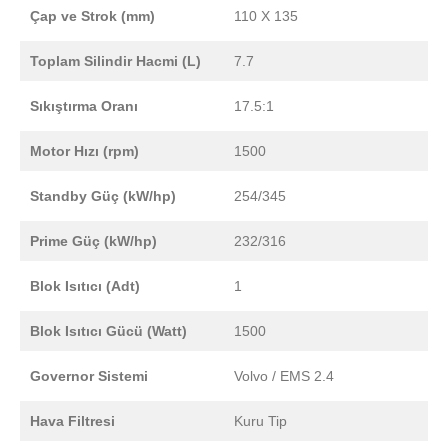
Çap ve Strok (mm)
110 X 135
Toplam Silindir Hacmi (L)
7.7
Sıkıştırma Oranı
17.5:1
Motor Hızı (rpm)
1500
Standby Güç (kW/hp)
254/345
Prime Güç (kW/hp)
232/316
Blok Isıtıcı (Adt)
1
Blok Isıtıcı Gücü (Watt)
1500
Governor Sistemi
Volvo / EMS 2.4
Hava Filtresi
Kuru Tip