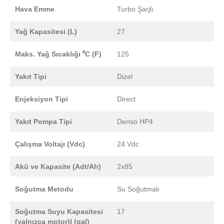
Hava Emme
Turbo Şarjlı
Yağ Kapasitesi (L)
27
Maks. Yağ Sıcaklığı ⁰C (F)
125
Yakıt Tipi
Dizel
Enjeksiyon Tipi
Direct
Yakıt Pompa Tipi
Denso HP4
Çalışma Voltajı (Vdc)
24 Vdc
Akü ve Kapasite (Adt/Ah)
2x85
Soğutma Metodu
Su Soğutmalı
Soğutma Suyu Kapasitesi
17
(yalnızca motor)l (gal)