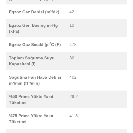
Egzoz Gaz Debisi (m³/dk)
42
Egzoz Geri Basınç in-Hg
10
(kPa)
Egzoz Gaz Sıcaklığı ⁰C (F)
478
Toplam Soğutma Suyu
36
Kapasitesi (l)
Soğutma Fan Hava Debisi
402
m³/min (ft³/min)
%50 Prime Yükte Yakıt
29.2
Tüketimi
%75 Prime Yükte Yakıt
41.8
Tüketimi