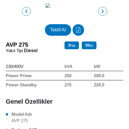
Teklif Al
AVP 275
3
50
Faz
hz
Yakıt Tipi
Diesel
230/400V
kVA
kW
Power Prime
250
200.0
Power Standby
275
220.0
Genel Özellikler
Model Adı
AVP 275