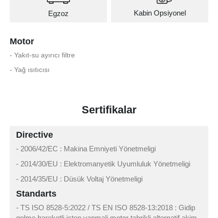
Kabin Opsiyonel
Egzoz
Motor
- Yakıt-su ayırıcı filtre
- Yağ ısıtıcısı
Sertifikalar
Directive
- 2006/42/EC : Makina Emniyeti Yönetmeligi
- 2014/30/EU : Elektromanyetik Uyumluluk Yönetmeligi
- 2014/35/EU : Düsük Voltaj Yönetmeligi
Standarts
- TS ISO 8528-5:2022 / TS EN ISO 8528-13:2018 : Gidip
gelme hareketli içten yanmali motor tahrikli alternatif akim