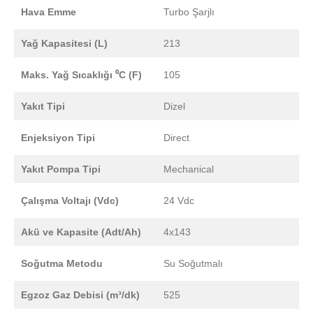
Hava Emme
Turbo Şarjlı
Yağ Kapasitesi (L)
213
Maks. Yağ Sıcaklığı ⁰C (F)
105
Yakıt Tipi
Dizel
Enjeksiyon Tipi
Direct
Yakıt Pompa Tipi
Mechanical
Çalışma Voltajı (Vdc)
24 Vdc
Akü ve Kapasite (Adt/Ah)
4x143
Soğutma Metodu
Su Soğutmalı
Egzoz Gaz Debisi (m³/dk)
525