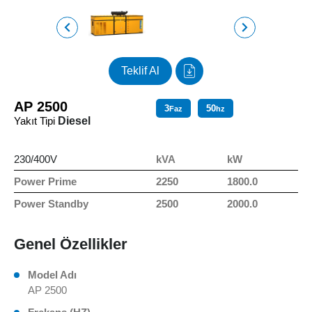
Teklif Al
AP 2500
3
50
Faz
hz
Yakıt Tipi
Diesel
230/400V
kVA
kW
Power Prime
2250
1800.0
Power Standby
2500
2000.0
Genel Özellikler
Model Adı
AP 2500