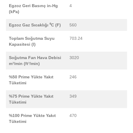
Egzoz Geri Basınç in-Hg
4
(kPa)
Egzoz Gaz Sıcaklığı ⁰C (F)
560
Toplam Soğutma Suyu
703.24
Kapasitesi (l)
Soğutma Fan Hava Debisi
3020
m³/min (ft³/min)
%50 Prime Yükte Yakıt
246
Tüketimi
%75 Prime Yükte Yakıt
349
Tüketimi
%100 Prime Yükte Yakıt
470
Tüketimi