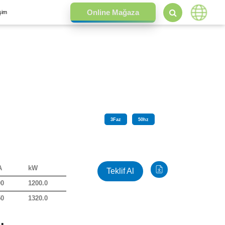
işim
3
Faz
50
hz
A
kW
Teklif Al
00
1200.0
50
1320.0