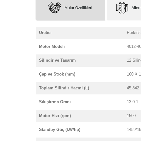
Motor Özellikleri
Altern
Üretici
Perkins
Motor Modeli
4012-4
Silindir ve Tasarım
12 Silin
Çap ve Strok (mm)
160 X 
Toplam Silindir Hacmi (L)
45.842
Sıkıştırma Oranı
13.0:1
Motor Hızı (rpm)
1500
Standby Güç (kW/hp)
1459/1