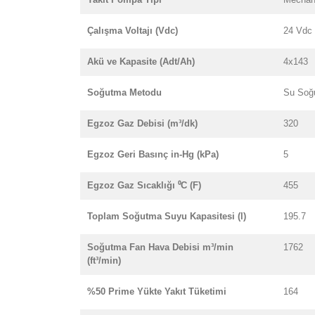
Çalışma Voltajı (Vdc)
24 Vdc
Akü ve Kapasite (Adt/Ah)
4x143
Soğutma Metodu
Su Soğ
Egzoz Gaz Debisi (m³/dk)
320
Egzoz Geri Basınç in-Hg (kPa)
5
Egzoz Gaz Sıcaklığı ⁰C (F)
455
Toplam Soğutma Suyu Kapasitesi (l)
195.7
Soğutma Fan Hava Debisi m³/min
1762
(ft³/min)
%50 Prime Yükte Yakıt Tüketimi
164