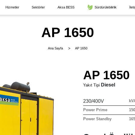
Hizmetler
Sektörler
Aksa BESS
Sürdürülebilirlik
İlet
AP 1650
Ana Sayfa
AP 1650
AP 1650
Diesel
Yakıt Tipi
230/400V
kV
Power Prime
15
Power Standby
16