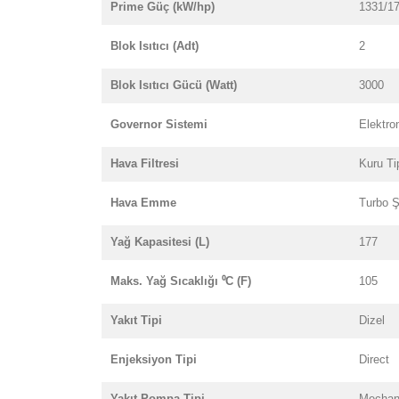
Prime Güç (kW/hp)
1331/1
Blok Isıtıcı (Adt)
2
Blok Isıtıcı Gücü (Watt)
3000
Governor Sistemi
Elektro
Hava Filtresi
Kuru Ti
Hava Emme
Turbo Şa
Yağ Kapasitesi (L)
177
Maks. Yağ Sıcaklığı ⁰C (F)
105
Yakıt Tipi
Dizel
Enjeksiyon Tipi
Direct
Yakıt Pompa Tipi
Mechan