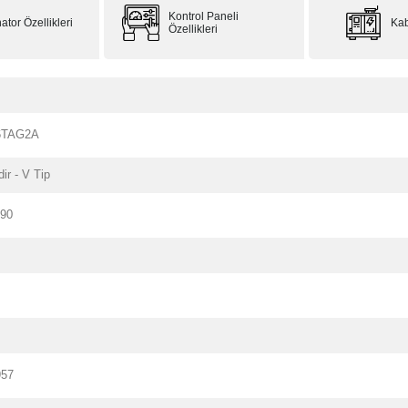
Kontrol Paneli
ator Özellikleri
Kab
Özellikleri
6TAG2A
dir - V Tip
190
957