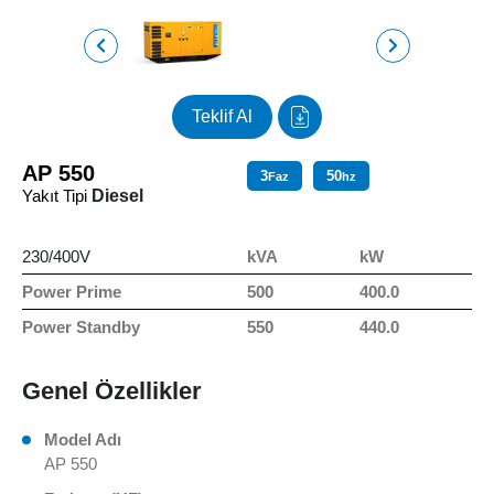
Teklif Al
AP 550
3
50
Faz
hz
Yakıt Tipi
Diesel
230/400V
kVA
kW
Power Prime
500
400.0
Power Standby
550
440.0
Genel Özellikler
Model Adı
AP 550