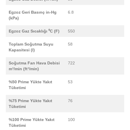
Egzoz Geri Basınç in-Hg
6.8
(kPa)
Egzoz Gaz Sıcaklığı ⁰C (F)
550
Toplam Soğutma Suyu
58
Kapasitesi (l)
Soğutma Fan Hava Debisi
722
m³/min (ft³/min)
%50 Prime Yükte Yakıt
53
Tüketimi
%75 Prime Yükte Yakıt
76
Tüketimi
%100 Prime Yükte Yakıt
100
Tüketimi