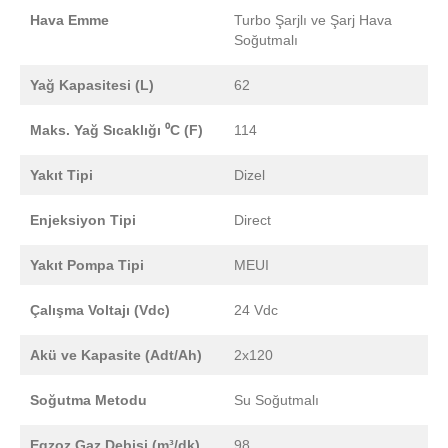
Hava Emme
Turbo Şarjlı ve Şarj Hava
Soğutmalı
Yağ Kapasitesi (L)
62
Maks. Yağ Sıcaklığı ⁰C (F)
114
Yakıt Tipi
Dizel
Enjeksiyon Tipi
Direct
Yakıt Pompa Tipi
MEUI
Çalışma Voltajı (Vdc)
24 Vdc
Akü ve Kapasite (Adt/Ah)
2x120
Soğutma Metodu
Su Soğutmalı
Egzoz Gaz Debisi (m³/dk)
98