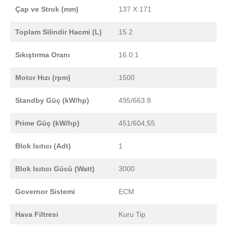
Çap ve Strok (mm)
137 X 171
Toplam Silindir Hacmi (L)
15.2
Sıkıştırma Oranı
16.0:1
Motor Hızı (rpm)
1500
Standby Güç (kW/hp)
495/663.8
Prime Güç (kW/hp)
451/604,55
Blok Isıtıcı (Adt)
1
Blok Isıtıcı Gücü (Watt)
3000
Governor Sistemi
ECM
Hava Filtresi
Kuru Tip