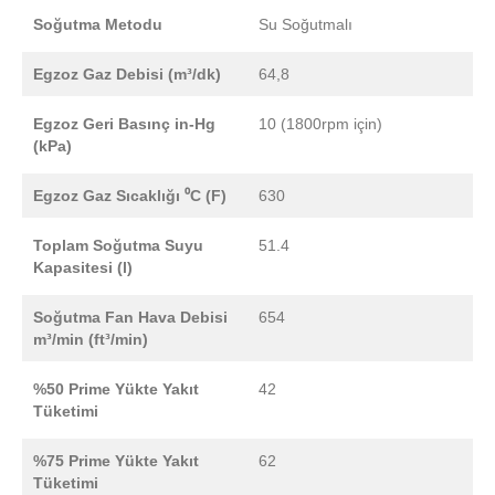
Soğutma Metodu
Su Soğutmalı
Egzoz Gaz Debisi (m³/dk)
64,8
Egzoz Geri Basınç in-Hg
10 (1800rpm için)
(kPa)
Egzoz Gaz Sıcaklığı ⁰C (F)
630
Toplam Soğutma Suyu
51.4
Kapasitesi (l)
Soğutma Fan Hava Debisi
654
m³/min (ft³/min)
%50 Prime Yükte Yakıt
42
Tüketimi
%75 Prime Yükte Yakıt
62
Tüketimi