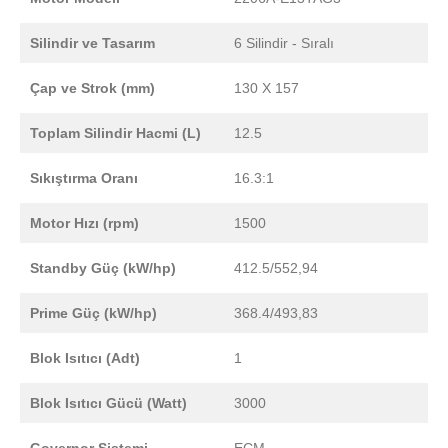
Silindir ve Tasarım
6 Silindir - Sıralı
Çap ve Strok (mm)
130 X 157
Toplam Silindir Hacmi (L)
12.5
Sıkıştırma Oranı
16.3:1
Motor Hızı (rpm)
1500
Standby Güç (kW/hp)
412.5/552,94
Prime Güç (kW/hp)
368.4/493,83
Blok Isıtıcı (Adt)
1
Blok Isıtıcı Gücü (Watt)
3000