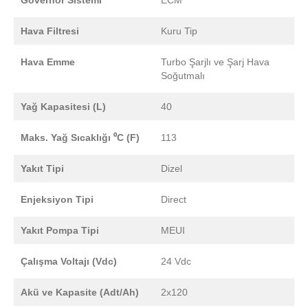
Governor Sistemi
ECM
Hava Filtresi
Kuru Tip
Hava Emme
Turbo Şarjlı ve Şarj Hava
Soğutmalı
Yağ Kapasitesi (L)
40
Maks. Yağ Sıcaklığı ⁰C (F)
113
Yakıt Tipi
Dizel
Enjeksiyon Tipi
Direct
Yakıt Pompa Tipi
MEUI
Çalışma Voltajı (Vdc)
24 Vdc
Akü ve Kapasite (Adt/Ah)
2x120