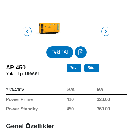
Teklif Al
AP 450
3
50
Faz
hz
Yakıt Tipi
Diesel
230/400V
kVA
kW
Power Prime
410
328.00
Power Standby
450
360.00
Genel Özellikler