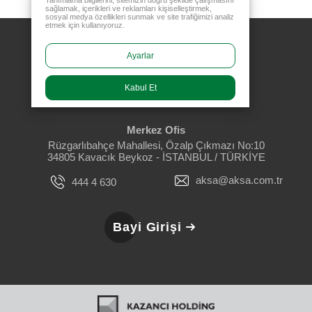
Tanımlama bilgilerini; sitemizin doğru şekilde çalışmasını
sağlamak, içerikleri ve reklamları kişiselleştirmek,
sosyal medya özellikleri sunmak ve site trafiğimizi analiz
etmek için kullanıyoruz.
Ayarlar
Kabul Et
Merkez Ofis
Rüzgarlıbahçe Mahallesi, Özalp Çıkmazı No:10
34805 Kavacık Beykoz - İSTANBUL / TÜRKİYE
aksa@aksa.com.tr
444 4 630
Bayi Girişi