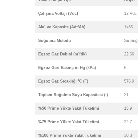
Çalışma Voltajı (Vdc)
12 Vdc
Akü ve Kapasite (Adt/Ah)
1x85
Soğutma Metodu
Su Soğ
Egzoz Gaz Debisi (m³/dk)
22.66
Egzoz Geri Basınç in-Hg (kPa)
6
Egzoz Gaz Sıcaklığı ⁰C (F)
576.0
Toplam Soğutma Suyu Kapasitesi (l)
21
%50 Prime Yükte Yakıt Tüketimi
15.9
%75 Prime Yükte Yakıt Tüketimi
22.7
%100 Prime Yükte Yakıt Tüketimi
30.3