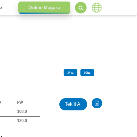
işim
3
Faz
50
hz
A
kW
Teklif Al
5
108.0
0
120.0