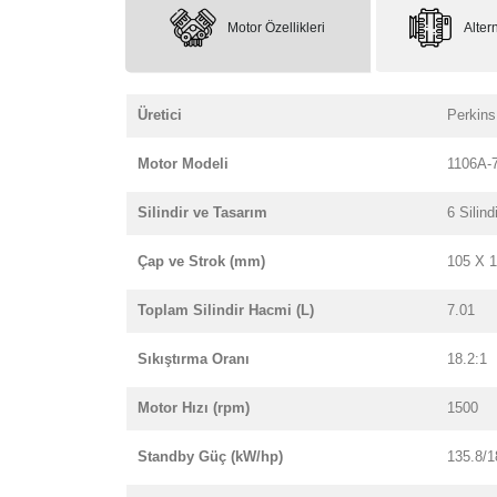
Motor Özellikleri
Altern
Üretici
Perkins
Motor Modeli
1106A-
Silindir ve Tasarım
6 Silindi
Çap ve Strok (mm)
105 X 
Toplam Silindir Hacmi (L)
7.01
Sıkıştırma Oranı
18.2:1
Motor Hızı (rpm)
1500
Standby Güç (kW/hp)
135.8/1