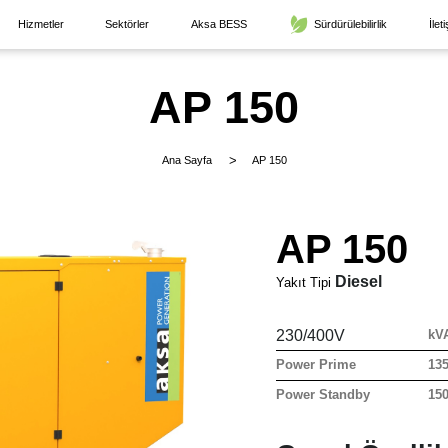
Hizmetler
Sektörler
Aksa BESS
Sürdürülebilirlik
İlet
AP 150
Ana Sayfa
AP 150
AP 150
Diesel
Yakıt Tipi
230/400V
kV
Power Prime
13
Power Standby
15