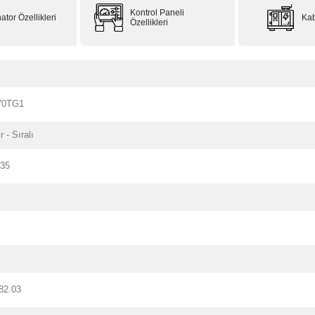
Kontrol Paneli
ator Özellikleri
Kab
Özellikleri
70TG1
r - Sıralı
135
82.03