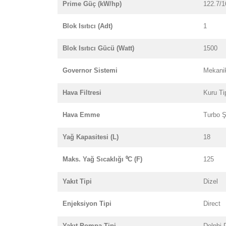
Prime Güç (kW/hp)
122.7/1
Blok Isıtıcı (Adt)
1
Blok Isıtıcı Gücü (Watt)
1500
Governor Sistemi
Mekani
Hava Filtresi
Kuru Ti
Hava Emme
Turbo Şa
Yağ Kapasitesi (L)
18
Maks. Yağ Sıcaklığı ⁰C (F)
125
Yakıt Tipi
Dizel
Enjeksiyon Tipi
Direct
Yakıt Pompa Tipi
Delphi